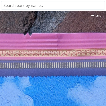
MENU
Home
About
★★★★★
★★★★☆
★★★☆☆
★★☆☆☆
★☆☆☆☆
Meta
Privacy Policy