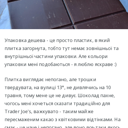
Упаковка дешева - це просто пластик, в який
плитка загорнута, тобто тут немає зовнішньої та
внутрішньої частини упаковки. Але кольори
упаковки мені подобаються - я люблю яскраве :)
Плитка виглядає непогано, але трошки
твердувата, на вулиці 13°, не дивлячись на 10
травня, тому мене це не дивує. Шоколад пахне,
чогось мені хочеться сказати традиційно для
Trader Joe's, важкувато - таким майже
пересмаженим какао з квітковими відтінками. На
смак - це наче і непогано, але воно все-таки якось