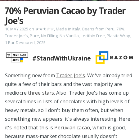
70% Peruvian Cacao by Trader
Joe's
10 MAY 2025
on
★★★☆☆
,
Made in Italy
,
Beans from Peru
,
70%
,
Trader Joe's
,
Pure
,
No Filling
,
No Vanilla
,
Lecithin Free
,
Plastic Wrap
,
1 Bar Devoured
,
2025
#StandWithUkraine
Something new from
Trader Joe's
. We've already tried
quite a few of their bars and the vast majority are
mediocre
three stars
. Also, Trader Joe's has come up
several times in lists of chocolates with high levels of
heavy metals, so I don't buy them often, but when
something new appears, it's always interesting. Here
it's noted that this is
Peruvian cacao
, which is good,
because mass-market chocolate usually doesn't