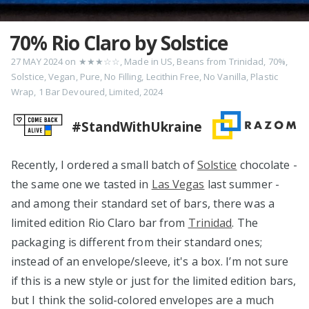
70% Rio Claro by Solstice
27 MAY 2024
on
★★★☆☆
,
Made in US
,
Beans from Trinidad
,
70%
,
Solstice
,
Vegan
,
Pure
,
No Filling
,
Lecithin Free
,
No Vanilla
,
Plastic
Wrap
,
1 Bar Devoured
,
Limited
,
2024
#StandWithUkraine
Recently, I ordered a small batch of
Solstice
chocolate -
the same one we tasted in
Las Vegas
last summer -
and among their standard set of bars, there was a
limited edition Rio Claro bar from
Trinidad
. The
packaging is different from their standard ones;
instead of an envelope/sleeve, it's a box. I’m not sure
if this is a new style or just for the limited edition bars,
but I think the solid-colored envelopes are a much