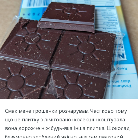
Смак мене трошечки розчарував. Частково тому
що це плитку з лімітованої колекції і коштувала
вона дорожче ніж будь-яка інша плитка. Шоколад
безумовно зроблений якісно, але сам смаковий