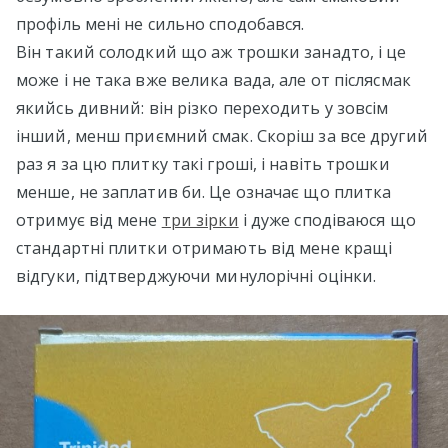
профіль мені не сильно сподобався.
Він такий солодкий що аж трошки занадто, і це
може і не така вже велика вада, але от післясмак
якийсь дивний: він різко переходить у зовсім
інший, менш приємний смак. Скоріш за все другий
раз я за цю плитку такі гроші, і навіть трошки
менше, не заплатив би. Це означає що плитка
отримує від мене
три зірки
і дуже сподіваюся що
стандартні плитки отримають від мене кращі
відгуки, підтверджуючи минулорічні оцінки.