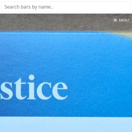
MENU
Home
About
★★★★★
★★★★☆
★★★☆☆
★★☆☆☆
★☆☆☆☆
Meta
Privacy Policy