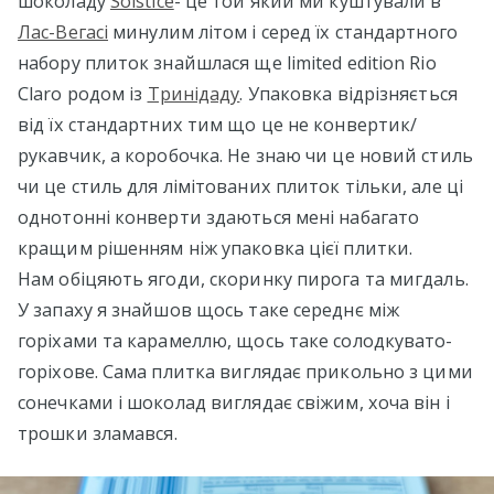
шоколаду
Solstice
- це той який ми куштували в
Лас-Вегасі
минулим літом і серед їх стандартного
набору плиток знайшлася ще limited edition Rio
Claro родом із
Тринідаду
. Упаковка відрізняється
від їх стандартних тим що це не конвертик/
рукавчик, а коробочка. Не знаю чи це новий стиль
чи це стиль для лімітованих плиток тільки, але ці
однотонні конверти здаються мені набагато
кращим рішенням ніж упаковка цієї плитки.
Нам обіцяють ягоди, скоринку пирога та мигдаль.
У запаху я знайшов щось таке середнє між
горіхами та карамеллю, щось таке солодкувато-
горіхове. Сама плитка виглядає прикольно з цими
сонечками і шоколад виглядає свіжим, хоча він і
трошки зламався.