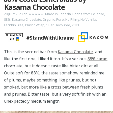
Kasama Chocolate
20 JULY 2023
on
★★★★☆
,
Made in Canada
,
Beans from Ecuador
,
88%
,
Kasama Chocolate
,
Organic
,
Pure
,
No Filling
,
No Vanilla
,
Lecithin Free
,
Plastic Wrap
,
1 Bar Devoured
,
2023
#StandWithUkraine
This is the second bar from
Kasama Chocolate
, and
like the first one, I liked it too. It's a serious
88% cacao
chocolate, but it doesn't taste like bitter dirt at all.
Quite soft for 88%, the taste somehow reminded me
of plums, maybe something like prunes, but not
smoked, but more like a cross between fresh plums
and prunes. Bitter taste, but a very soft finish with an
unexpectedly medium length.