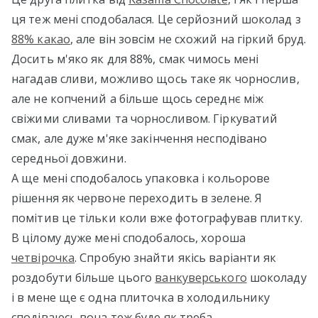
ця теж мені сподобалася. Це серйозний шоколад з
88% какао
, але він зовсім не схожий на гіркий бруд.
Досить м'яко як для 88%, смак чимось мені
нагадав сливи, можливо щось таке як чорнослив,
але не копчений а більше щось середнє між
свіжими сливами та чорносливом. Гіркуватий
смак, але дуже м'яке закінчення несподівано
середньої довжини.
А ще мені сподобалось упаковка і кольорове
рішення як червоне переходить в зелене. Я
помітив це тільки коли вже фотографував плитку.
В цілому дуже мені сподобалось, хороша
четвірочка
. Спробую знайти якісь варіанти як
роздобути більше цього
ванкуверського
шоколаду
і в мене ще є одна плиточка в холодильнику
сподіваюсь вона теж буде як треба.