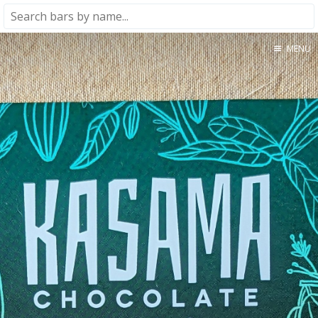
MENU
Home
About
★★★★★
★★★★☆
★★★☆☆
★★☆☆☆
★☆☆☆☆
Meta
Privacy Policy