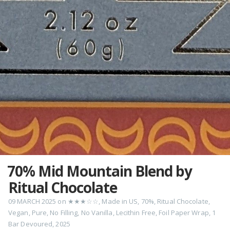
70% Mid Mountain Blend by
Ritual Chocolate
09 MARCH 2025
on
★★★☆☆
,
Made in US
,
70%
,
Ritual Chocolate
,
Vegan
,
Pure
,
No Filling
,
No Vanilla
,
Lecithin Free
,
Foil Paper Wrap
,
1
Bar Devoured
,
2025