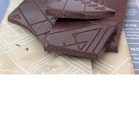
На смак? Теж дуже солодко, аж трохи занадто, як
на мене. Щось таке ягідно-медове, але з
невеличким впорскуванням кислинки. Вона
з’являється майже в той момент, коли шоколад
повністю розтанув, і так само швидко зникає в
післясмаку. Залишається зовсім трохи гіркоти, але
післясмак короткий, нестійкий.