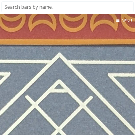
MENU
Home
About
★★★★★
★★★★☆
★★★☆☆
★★☆☆☆
★☆☆☆☆
Meta
Privacy Policy