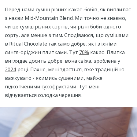
Перед нами суміш різних какао-бобів, як випливає
з назви Mid-Mountain Blend. Ми точно не знаємо,
чи це суміш різних сортів, чи різні боби одного
сорту, але менше з тим. Сподіваюся, що сумішами
в Ritual Chocolate так само добре, як і з їхніми
сингл-оріджин плитками. Тут
70%
какао. Плитка
виглядає досить добре, вона свіжа, зроблена у
2024
році. Пахне, мені здається, вже традиційно
важкувато - якимись сушеними, майже
підкопченими сухофруктами. Тут мені
відчувається солодка черешня.