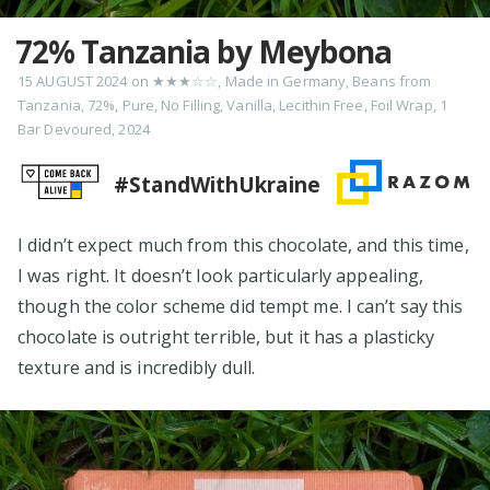
72% Tanzania by Meybona
15 AUGUST 2024
on
★★★☆☆
,
Made in Germany
,
Beans from
Tanzania
,
72%
,
Pure
,
No Filling
,
Vanilla
,
Lecithin Free
,
Foil Wrap
,
1
Bar Devoured
,
2024
#StandWithUkraine
I didn’t expect much from this chocolate, and this time,
I was right. It doesn’t look particularly appealing,
though the color scheme did tempt me. I can’t say this
chocolate is outright terrible, but it has a plasticky
texture and is incredibly dull.