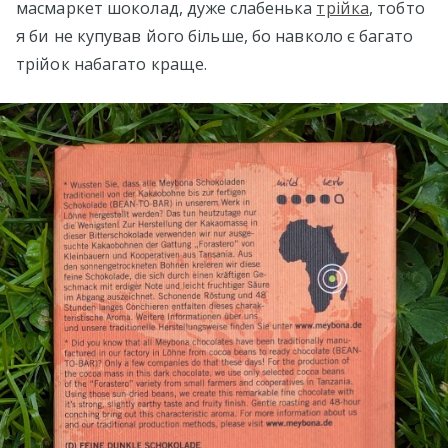
масмаркет шоколад, дуже слабенька
трійка
, тобто
я би не купував його більше, бо навколо є багато
трійок набагато краще.