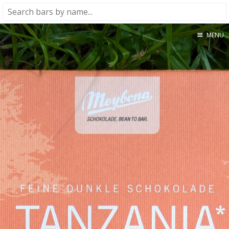
MENU
Home
About
★★★★★
★★★★☆
★★★☆☆
★★☆☆☆
★☆☆☆☆
Meta
Privacy Policy