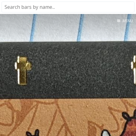
MENU
Home
About
★★★★★
★★★★☆
★★★☆☆
★★☆☆☆
★☆☆☆☆
Meta
Privacy Policy