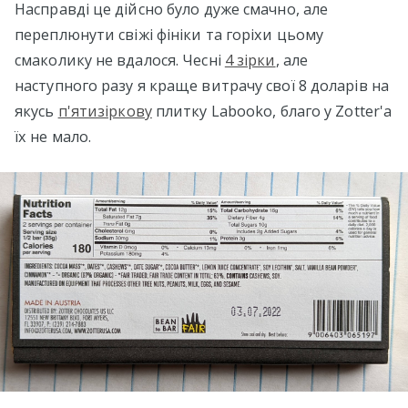
Насправді це дійсно було дуже смачно, але
переплюнути свіжі фініки та горіхи цьому
смаколику не вдалося. Чесні
4 зірки
, але
наступного разу я краще витрачу свої 8 доларів на
якусь
п'ятизіркову
плитку Labooko, благо у Zotter'а
їх не мало.