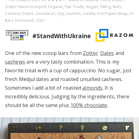
Zotter Hand-Scooped
,
Organic
,
Fair Trade
,
Vegan
,
Filling
,
Nuts
,
Cashew
,
Dates
,
Cinnamon
,
Soy
,
Lecithin
,
Vanilla
,
Foil Paper Wrap
,
2+
Bars Devoured
,
2021
#StandWithUkraine
One of the new scoop bars from
Zotter
.
Dates
and
cashews
are a very tasty combination. This is my
favorite treat with a cup of cappuccino. No sugar, just
fresh Medjul dates and roasted unsalted cashews.
Sometimes I add a bit of roasted
almonds
. It is
incredibly delicious. Judging by the ingredients, there
should be all the same plus
100% chocolate
.