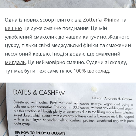
Одна із нових scoop плиток від
Zotter'а
.
Фініки
та
кешью
це дуже смачне поєднання. Це мій
улюблений смаколик до чашки капучино. Жодного
цукру, тільки свіжі меджульські фініки та смажений
несолоний кешью. Іноді я додаю ще смажений
мигдаль
. Це неймовірно смачно. Судячи зі складу,
тут має бути теж саме плюс
100% шоколад
.