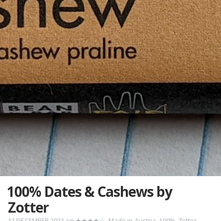
100% Dates & Cashews by
Zotter
11 DECEMBER 2021
on
★★★★☆
,
Made in Austria
,
100%
,
Zotter
,