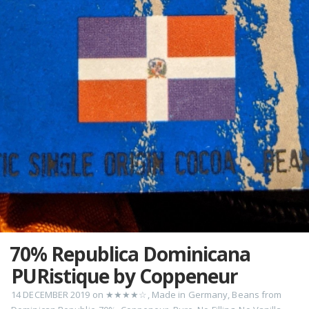
70% Republica Dominicana
PURistique by Coppeneur
14 DECEMBER 2019
on
★★★★☆
,
Made in Germany
,
Beans from