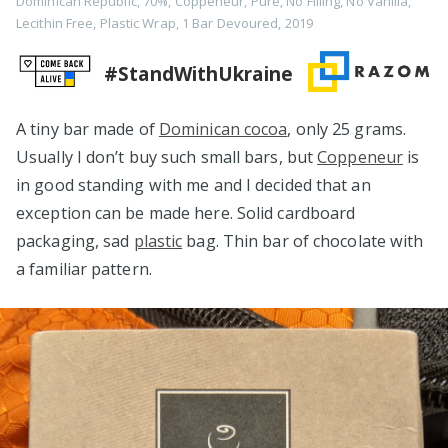
Dominican Republic
,
70%
,
Coppeneur
,
Pure
,
No Filling
,
No Vanilla
,
Lecithin Free
,
Plastic Wrap
,
1 Bar Devoured
,
2019
#StandWithUkraine
A tiny bar made of
Dominican cocoa
, only 25 grams.
Usually I don’t buy such small bars, but
Coppeneur
is
in good standing with me and I decided that an
exception can be made here. Solid cardboard
packaging, sad
plastic
bag. Thin bar of chocolate with
a familiar pattern.