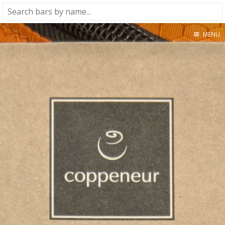
MENU
Home
About
★★★★★
★★★★☆
★★★☆☆
★★☆☆☆
★☆☆☆☆
Meta
Privacy Policy