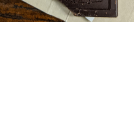
Смак мені сподобався, на
четвірочку
, але все-таки
цього мало щоб купити цей шоколад знову якщо
він коштує більше 1.5 євро або близько того.