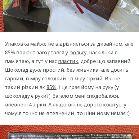
Упаковка майже не відрізняється за дизайном, але
85% варіант загортався у
фольгу
, наскільки я
пам'ятаю, а тут у нас
пластик
, добре що запаяний.
Шоколад дуже простий, без живчика, але досить
гарний, в міру солодкий і в міру гіркий. Він не
такий різкий як
85%
, і це грає йому на руку (у
шоколаду є руки?). Загалом мені сподобалося,
впевнені
4 зірки
. А якщо він не дорого коштує, у
чому я точно не впевнений, то ціни йому немає :)