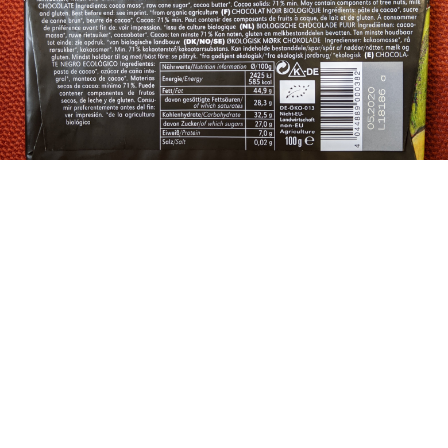
Eugene Platonov
I really eat all this chocolate!
Buy me a chocolate bar 🍫