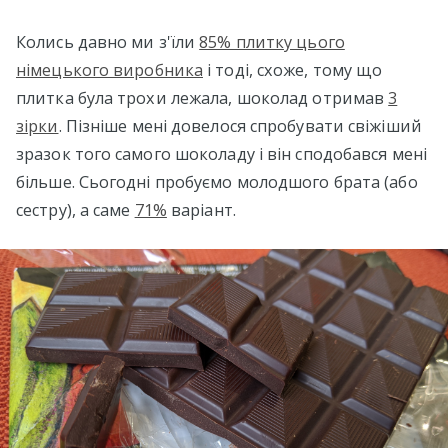
Колись давно ми з'їли
85% плитку цього
німецького виробника
і тоді, схоже, тому що
плитка була трохи лежала, шоколад отримав
3
зірки
. Пізніше мені довелося спробувати свіжіший
зразок того самого шоколаду і він сподобався мені
більше. Сьогодні пробуємо молодшого брата (або
сестру), а саме
71%
варіант.