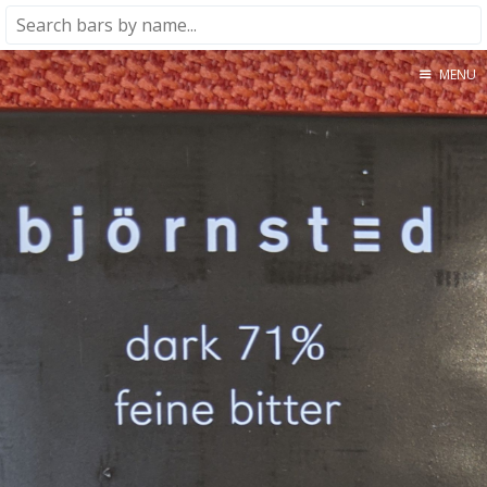
MENU
Home
About
★★★★★
★★★★☆
★★★☆☆
★★☆☆☆
★☆☆☆☆
Meta
Privacy Policy