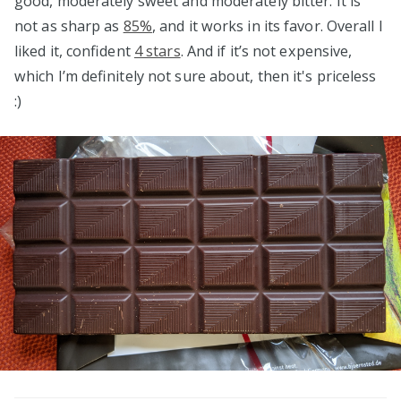
good, moderately sweet and moderately bitter. It is
not as sharp as
85%
, and it works in its favor. Overall I
liked it, confident
4 stars
. And if it’s not expensive,
which I’m definitely not sure about, then it's priceless
:)