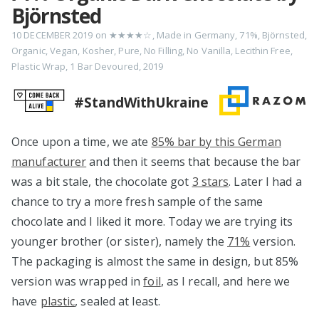
Björnsted
10 DECEMBER 2019
on
★★★★☆
,
Made in Germany
,
71%
,
Björnsted
,
Organic
,
Vegan
,
Kosher
,
Pure
,
No Filling
,
No Vanilla
,
Lecithin Free
,
Plastic Wrap
,
1 Bar Devoured
,
2019
#StandWithUkraine
Once upon a time, we ate
85% bar by this German
manufacturer
and then it seems that because the bar
was a bit stale, the chocolate got
3 stars
. Later I had a
chance to try a more fresh sample of the same
chocolate and I liked it more. Today we are trying its
younger brother (or sister), namely the
71%
version.
The packaging is almost the same in design, but 85%
version was wrapped in
foil
, as I recall, and here we
have
plastic
, sealed at least.