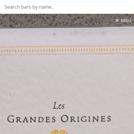
MENU
Home
About
★★★★★
★★★★☆
★★★☆☆
★★☆☆☆
★☆☆☆☆
Meta
Privacy Policy