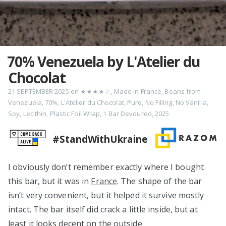
70% Venezuela by L'Atelier du
Chocolat
21 SEPTEMBER 2025
on
★★★★☆
,
Made in France
,
Beans from
Venezuela
,
70%
,
L'Atelier du Chocolat
,
Pure
,
No Filling
,
No Vanilla
,
Soy
,
Lecithin
,
Plastic Foil Wrap
,
1 Bar Devoured
,
2025
#StandWithUkraine
I obviously don’t remember exactly where I bought
this bar, but it was in
France
. The shape of the bar
isn’t very convenient, but it helped it survive mostly
intact. The bar itself did crack a little inside, but at
least it looks decent on the outside.