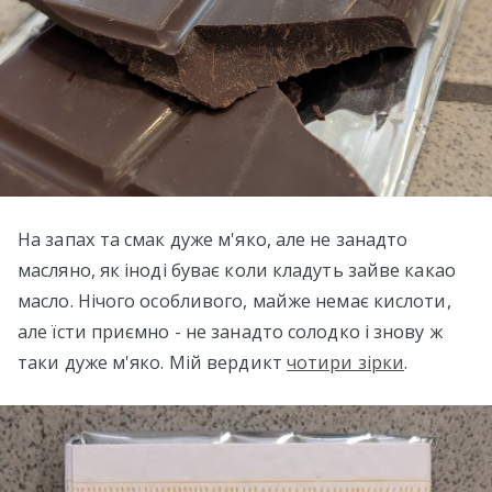
На запах та смак дуже м'яко, але не занадто
масляно, як іноді буває коли кладуть зайве какао
масло. Нічого особливого, майже немає кислоти,
але їсти приємно - не занадто солодко і знову ж
таки дуже м'яко. Мій вердикт
чотири зірки
.