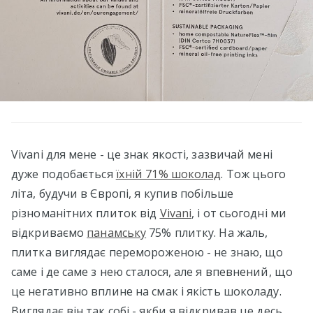
Vivani для мене - це знак якості, зазвичай мені
дуже подобається
їхній 71% шоколад
. Тож цього
літа, будучи в Європі, я купив побільше
різноманітних плиток від
Vivani
, і от сьогодні ми
відкриваємо
панамську
75% плитку. На жаль,
плитка виглядає перемороженою - не знаю, що
саме і де саме з нею сталося, але я впевнений, що
це негативно вплине на смак і якість шоколаду.
Виглядає він так собі - якби я відкривав це десь