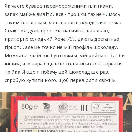
Як часто буває з перемороженими плитками,
запах майже вивітрився - трошки пахне чимось
таким ванільним, хоча ванілі в складі наче немає.
Смак теж дуже простий: насичено ванільно,
приторно солодкий. Хоча
75%
дають достатньо
гіркоти, але це точно не мій профіль шоколаду.
Можливо, якби він був свіжим, мій рейтинг був би
іншим, але наразі це всього-на-всього посередня
трійка
. Якщо я побачу цей шоколад ще раз,
спробую купити його, щоб перевірити свіжим.