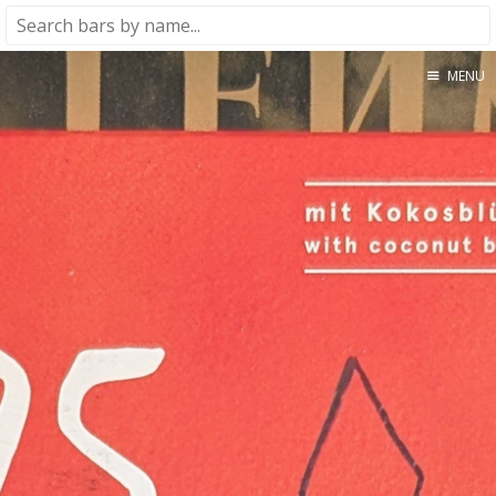
MENU
Home
About
★★★★★
★★★★☆
★★★☆☆
★★☆☆☆
★☆☆☆☆
Meta
Privacy Policy