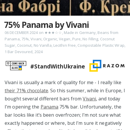
75% Panama by Vivani
06 DECEMBER 2024
on
★★★☆☆
,
Made in Germany
,
Beans from
Panama
,
75%
,
Vivani
,
Organic
,
Vegan
,
Pure
,
No Filling
,
Coconut
Sugar
,
Coconut
,
No Vanilla
,
Lecithin Free
,
Compostable Plastic Wrap
,
1 Bar Devoured
,
2024
#StandWithUkraine
Vivani is usually a mark of quality for me - I really like
their 71% chocolate
. So this summer, while in Europe, I
bought several different bars from
Vivani
, and today
I’m opening the
Panama
75% bar. Unfortunately, the
bar looks like it’s been overfrozen; I’m not sure what
exactly happened or where, but I’m sure it negatively