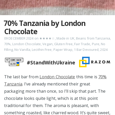
70% Tanzania by London
Chocolate
09 DECEMBER 2024
on
★★★★☆
,
Made in UK
,
Beans from Tanzania
,
70%
,
London Chocolate
,
Vegan
,
Gluten Free
,
Fair Trade
,
Pure
,
No
Filling
,
No Vanilla
,
Lecithin Free
,
Paper Wrap
,
1 Bar Devoured
,
2024
#StandWithUkraine
The last bar from
London Chocolate
this time is
70%
Tanzania
. I’ve already mentioned their great
packaging more than once, so I’ll skip that part. The
chocolate looks quite light, which is at this point
traditional for them. The aroma is pleasant, with
something roasted, like charred wood. It’s quite sweet,