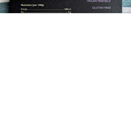
Eugene Platonov
I really eat all this chocolate!