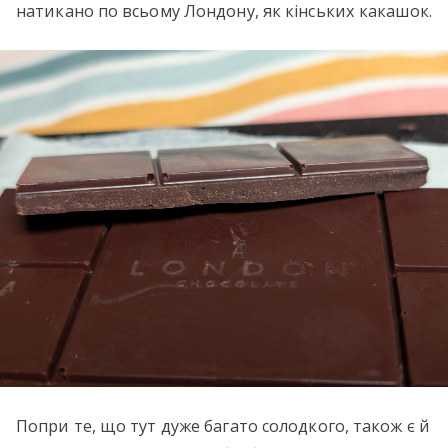
натикано по всьому Лондону, як кінських какашок.
Попри те, що тут дуже багато солодкого, також є й