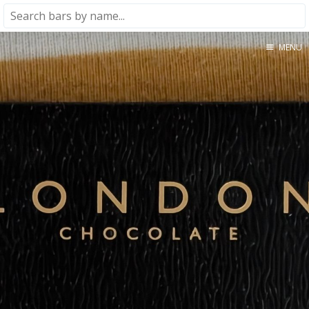
MENU
Home
About
★★★★★
★★★★☆
★★★☆☆
★★☆☆☆
★☆☆☆☆
Meta
Privacy Policy