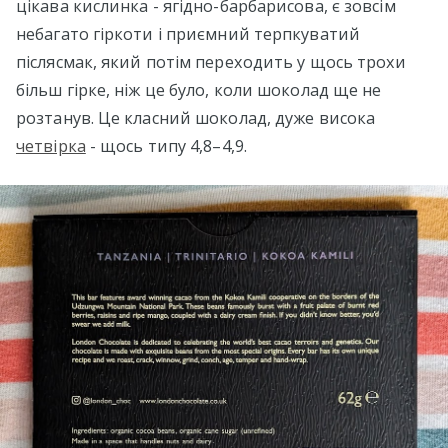
цікава кислинка - ягідно-барбарисова, є зовсім
небагато гіркоти і приємний терпкуватий
післясмак, який потім переходить у щось трохи
більш гірке, ніж це було, коли шоколад ще не
розтанув. Це класний шоколад, дуже висока
четвірка
- щось типу 4,8–4,9.