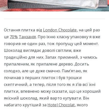
Остання плитка від
London Chocolate
, на цей раз
це
70%
Танзанія
. Про їхню класну упаковку я вже
говорив не один раз, тож пропущу цей момент.
Шоколад виглядає доволі світлим, вже
традиційно для них. Запах приємний, з чимось
припаленим, як припалене дерево. Досить
солодко, але це дуже смачно. Пам'ятаю, як
починав з перших плиток і був трошки
скептичний, а тепер, після того як я з’їв всі їхні
плитки, впевнено можу сказати, що це хороший
якісний шоколад, який варто купувати. Він
набагато крутіший за
Hotel Chocolat
, якого