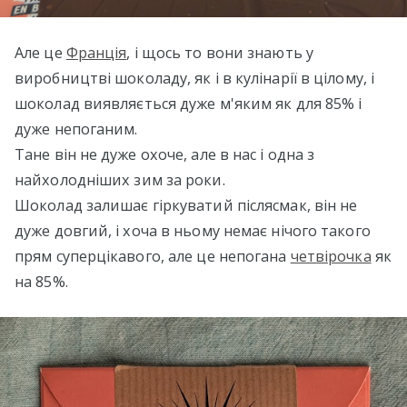
Але це
Франція
, і щось то вони знають у
виробництві шоколаду, як і в кулінарії в цілому, і
шоколад виявляється дуже м'яким як для 85% і
дуже непоганим.
Тане він не дуже охоче, але в нас і одна з
найхолодніших зим за роки.
Шоколад залишає гіркуватий післясмак, він не
дуже довгий, і хоча в ньому немає нічого такого
прям суперцікавого, але це непогана
четвірочка
як
на 85%.