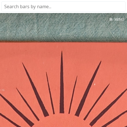
MENU
Home
About
★★★★★
★★★★☆
★★★☆☆
★★☆☆☆
★☆☆☆☆
Meta
Privacy Policy