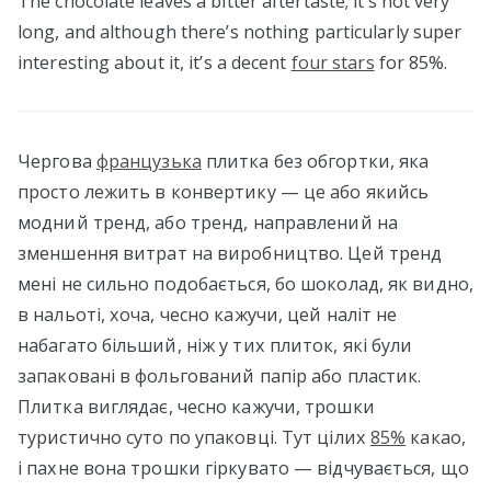
The chocolate leaves a bitter aftertaste; it’s not very
long, and although there’s nothing particularly super
interesting about it, it’s a decent
four stars
for 85%.
Чергова
французька
плитка без обгортки, яка
просто лежить в конвертику — це або якийсь
модний тренд, або тренд, направлений на
зменшення витрат на виробництво. Цей тренд
мені не сильно подобається, бо шоколад, як видно,
в нальоті, хоча, чесно кажучи, цей наліт не
набагато більший, ніж у тих плиток, які були
запаковані в фольгований папір або пластик.
Плитка виглядає, чесно кажучи, трошки
туристично суто по упаковці. Тут цілих
85%
какао,
і пахне вона трошки гіркувато — відчувається, що