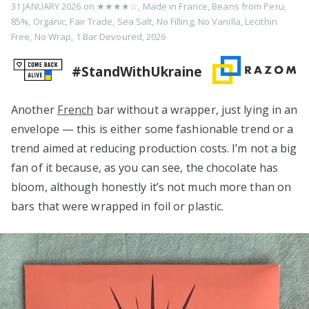
31 JANUARY 2026
on
★★★★☆
,
Made in France
,
Beans from Peru
,
85%
,
Organic
,
Fair Trade
,
Sea Salt
,
No Filling
,
No Vanilla
,
Lecithin
Free
,
No Wrap
,
1 Bar Devoured
,
2026
#StandWithUkraine
Another
French
bar without a wrapper, just lying in an
envelope — this is either some fashionable trend or a
trend aimed at reducing production costs. I’m not a big
fan of it because, as you can see, the chocolate has
bloom, although honestly it’s not much more than on
bars that were wrapped in foil or plastic.