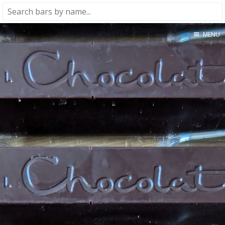
MENU
Home
About
★★★★★
★★★★☆
★★★☆☆
★★☆☆☆
★☆☆☆☆
Meta
Privacy Policy