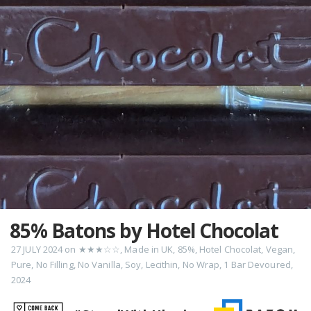
85% Batons by Hotel Chocolat
27 JULY 2024
on
★★★☆☆
,
Made in UK
,
85%
,
Hotel Chocolat
,
Vegan
,
Pure
,
No Filling
,
No Vanilla
,
Soy
,
Lecithin
,
No Wrap
,
1 Bar Devoured
,
2024