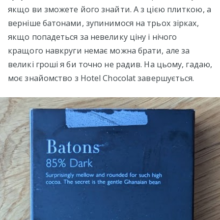
якщо ви зможете його знайти. А з цією плиткою, а
верніше батонами, зупинимося на трьох зірках,
якщо попадеться за невелику ціну і нічого
кращого навкруги немає можна брати, але за
великі гроші я би точно не радив. На цьому, гадаю,
моє знайомство з Hotel Chocolat завершується.