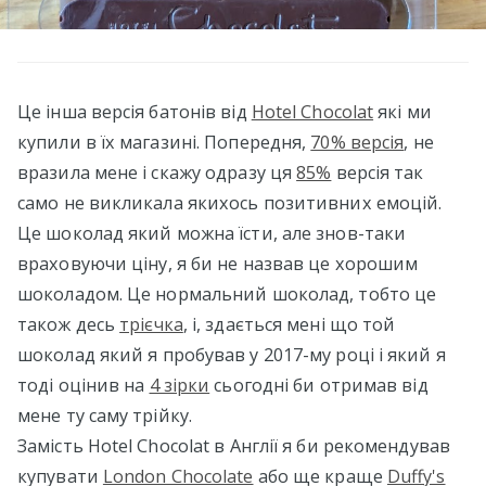
Це інша версія батонів від
Hotel Chocolat
які ми
купили в їх магазині. Попередня,
70% версія
, не
вразила мене і скажу одразу ця
85%
версія так
само не викликала якихось позитивних емоцій.
Це шоколад який можна їсти, але знов-таки
враховуючи ціну, я би не назвав це хорошим
шоколадом. Це нормальний шоколад, тобто це
також десь
трієчка
, і, здається мені що той
шоколад який я пробував у 2017-му році і який я
тоді оцінив на
4 зірки
сьогодні би отримав від
мене ту саму трійку.
Замість Hotel Chocolat в Англії я би рекомендував
купувати
London Chocolate
або ще краще
Duffy's