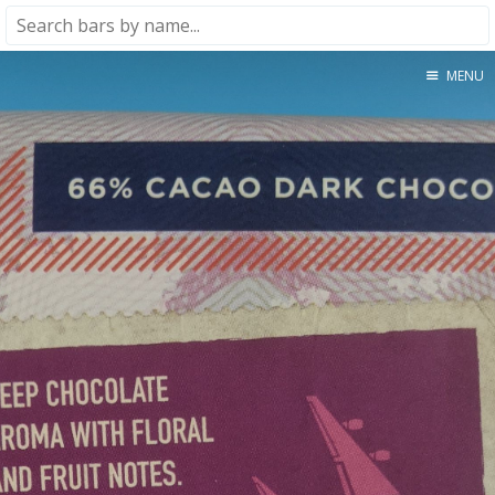
MENU
Home
About
★★★★★
★★★★☆
★★★☆☆
★★☆☆☆
★☆☆☆☆
Meta
Privacy Policy