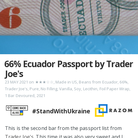
66% Ecuador Passport by Trader
Joe's
23 MAY 2021
on
★★★☆☆
,
Made in US
,
Beans from Ecuador
,
66%
,
Trader Joe's
,
Pure
,
No Filling
,
Vanilla
,
Soy
,
Lecithin
,
Foil Paper Wrap
,
1 Bar Devoured
,
2021
#StandWithUkraine
This is the second bar from the passport list from
Trader Joe's
. This time it was also very sweet and I