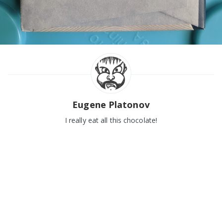
Eugene Platonov
I really eat all this chocolate!
Buy me a chocolate bar 🍫
Subscribe to Only Dark Chocolate
Get the latest posts delivered right to your inbox.