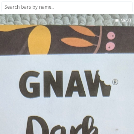
MENU
Home
About
★★★★★
★★★★☆
★★★☆☆
★★☆☆☆
★☆☆☆☆
Meta
Privacy Policy