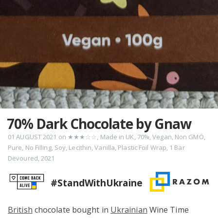
70% Dark Chocolate by Gnaw
01 AUGUST 2021
on
★★★☆☆
,
Made in UK
,
70%
,
Vegan
,
Non GMO
,
Pure
,
No Filling
,
Soy
,
Lecithin
,
Vanilla
,
Plastic Foil Wrap
,
1 Bar
Devoured
,
2021
#StandWithUkraine
British
chocolate bought in
Ukrainian
Wine Time