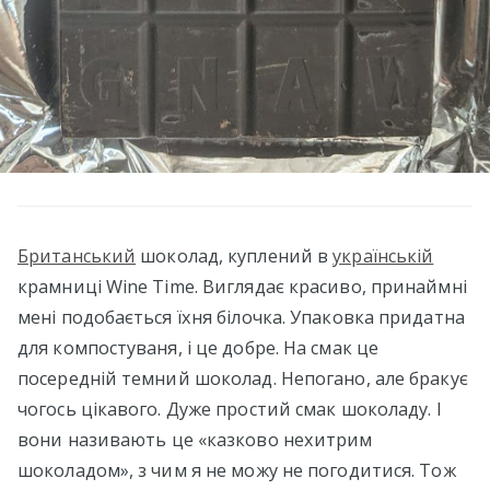
Британський
шоколад, куплений в
українській
крамниці Wine Time. Виглядає красиво, принаймні
мені подобається їхня білочка. Упаковка придатна
для компостуваня, і це добре. На смак це
посередній темний шоколад. Непогано, але бракує
чогось цікавого. Дуже простий смак шоколаду. І
вони називають це «казково нехитрим
шоколадом», з чим я не можу не погодитися. Тож