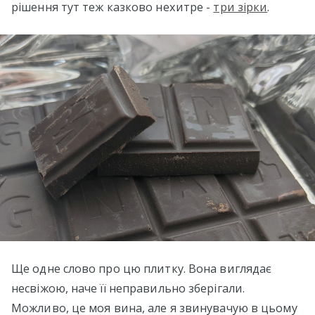
рішення тут теж казково нехитре -
три зірки
.
Ще одне слово про цю плитку. Вона виглядає
несвіжою, наче її неправильно зберігали.
Можливо, це моя вина, але я звинувачую в цьому