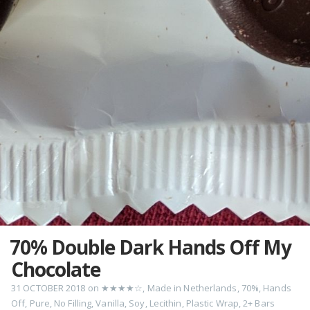
70% Double Dark Hands Off My
Chocolate
31 OCTOBER 2018
on
★★★★☆
,
Made in Netherlands
,
70%
,
Hands
Off
,
Pure
,
No Filling
,
Vanilla
,
Soy
,
Lecithin
,
Plastic Wrap
,
2+ Bars