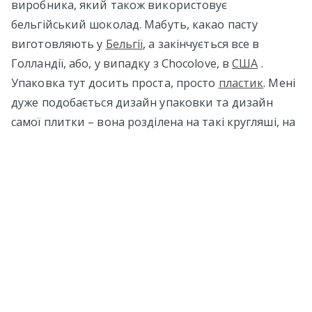
виробника, який також використовує
бельгійський шоколад. Мабуть, какао пасту
виготовляють у
Бельгії
, а закінчується все в
Голландії, або, у випадку з Chocolove, в
США
.
Упаковка тут досить проста, просто
пластик
. Мені
дуже подобається дизайн упаковки та дизайн
самої плитки – вона розділена на такі кругляші, на
кожному з яких написана чия це кругляш – мій чи
твій. Так от "твоїх" там тільки один, решта "мої" :)
Тому так шоколад і називається - "Геть руки від
мого шоколаду" ("
Hands off
my chocolate"). І розмір
у цих кругляшів дуже зручний.
Смак досить невигадливий, все та ж кава з чимось
таким злегка карамельним чи що. Ну або просто
паленим цукром :) В принципі, баланс солодкого і
гіркого непоганий, але все-таки трохи боби