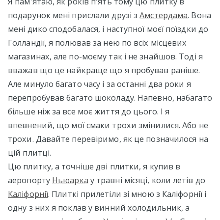
Я пам'ятаю, як років п'ять тому цю плитку в
подарунок мені прислали друзі з
Амстердама
. Вона
мені дико сподобалася, і наступної моєї поїздки до
Голландії, я полював за нею по всіх місцевих
магазинах, але по-моєму так і не знайшов. Тоді я
вважав що це найкраще що я пробував раніше.
Але минуло багато часу і за останні два роки я
перепробував багато шоколаду. Напевно, набагато
більше ніж за все моє життя до цього. І я
впевнений, що мої смаки трохи змінилися. Або не
трохи. Давайте перевіримо, як це позначилося на
цій плитці.
Цю плитку, а точніше дві плитки, я купив в
аеропорту
Ньюарка
у травні місяці, коли летів до
Каліфорнії
. Плиткі прилетіли зі мною з Каліфорнії і
одну з них я поклав у винний холодильник, а