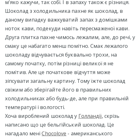
м'яко кажучи, так собі. І в запаху також є різниця.
Шоколад з холодильника пахне як шоколад, в
даному випадку важкуватий запах з домішками
ноток кави, подекуди навіть пересмаженої кави.
Друга плитка пахне чимось лежалим, але, до речі, у
смаку це набагато менш помітно. Смак лежалого
шоколаду відчувається буквально трохи, на
самому початку, потім різниці великої я не
помітив. Але це початкове відчуття може
зіпсувати загальну картину. Тому їжте шоколад
свіжим або зберігайте його в правильних
холодильниках або будь-де, але при правильній
температурі і вологості.
Хоча вироблений шоколад у
Голландії
, скрізь
написано що це бельгійський шоколад. Це
нагадало мені
Chocolove
- американського