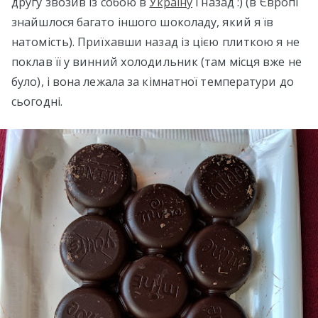
другу звозив із собою в
Україну
і назад :) (в Європі
знайшлося багато іншого шоколаду, який я їв
натомість). Приїхавши назад із цією плиткою я не
поклав її у винний холодильник (там місця вже не
було), і вона лежала за кімнатної температури до
сьогодні.