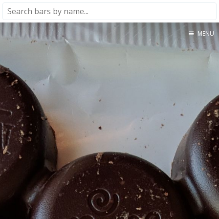
MENU
Home
About
★★★★★
★★★★☆
★★★☆☆
★★☆☆☆
★☆☆☆☆
Meta
Privacy Policy