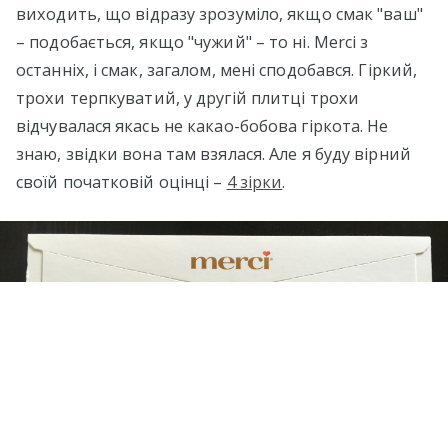
виходить, що відразу зрозуміло, якщо смак "ваш"
– подобається, якщо "чужий" – то ні. Merci з
останніх, і смак, загалом, мені сподобався. Гіркий,
трохи терпкуватий, у другій плитці трохи
відчувалася якась не какао-бобова гіркота. Не
знаю, звідки вона там взялася. Але я буду вірний
своїй початковій оцінці –
4 зірки
.