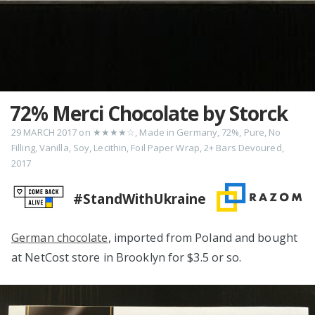
72% Merci Chocolate by Storck
29 MARCH 2017
on
★★★★☆
,
Made in Germany
,
72%
,
Pure
,
No
Filling
,
Vanilla
,
Soy
,
Lecithin
,
Foil Paper Wrap
,
2+ Bars Devoured
,
2017
#StandWithUkraine
German chocolate
, imported from Poland and bought
at NetCost store in Brooklyn for $3.5 or so.