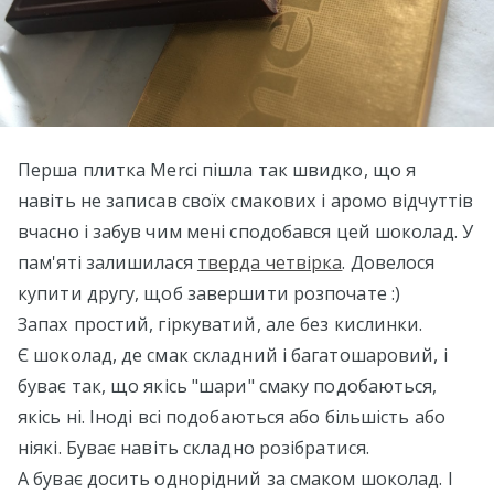
Перша плитка Merci пішла так швидко, що я
навіть не записав своїх смакових і аромо відчуттів
вчасно і забув чим мені сподобався цей шоколад. У
пам'яті залишилася
тверда четвірка
. Довелося
купити другу, щоб завершити розпочате :)
Запах простий, гіркуватий, але без кислинки.
Є шоколад, де смак складний і багатошаровий, і
буває так, що якісь "шари" смаку подобаються,
якісь ні. Іноді всі подобаються або більшість або
ніякі. Буває навіть складно розібратися.
А буває досить однорідний за смаком шоколад. І