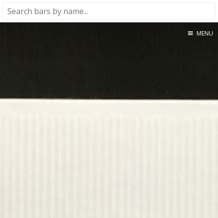
MENU
Home
About
★★★★★
★★★★☆
★★★☆☆
★★☆☆☆
★☆☆☆☆
Meta
Privacy Policy