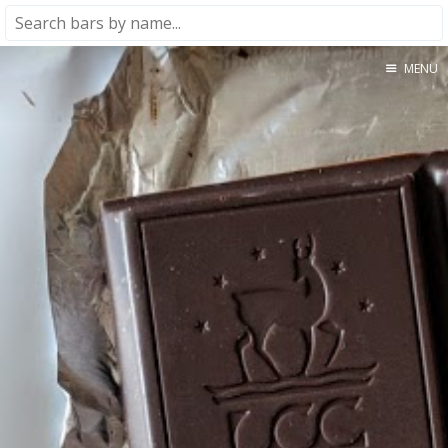
MENU
Home
About
★★★★★
★★★★☆
★★★☆☆
★★☆☆☆
★☆☆☆☆
Meta
Privacy Policy