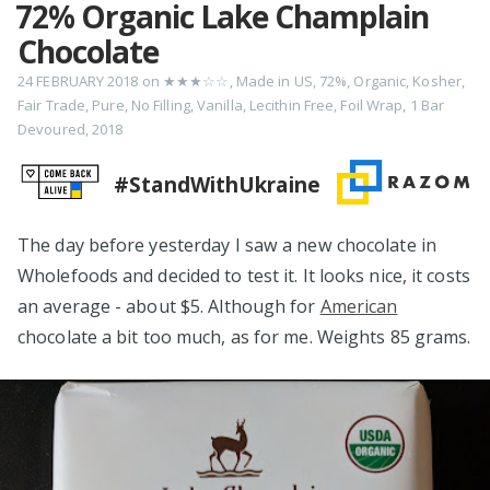
72% Organic Lake Champlain
Chocolate
24 FEBRUARY 2018
on
★★★☆☆
,
Made in US
,
72%
,
Organic
,
Kosher
,
Fair Trade
,
Pure
,
No Filling
,
Vanilla
,
Lecithin Free
,
Foil Wrap
,
1 Bar
Devoured
,
2018
#StandWithUkraine
The day before yesterday I saw a new chocolate in
Wholefoods and decided to test it. It looks nice, it costs
an average - about $5. Although for
American
chocolate a bit too much, as for me. Weights 85 grams.