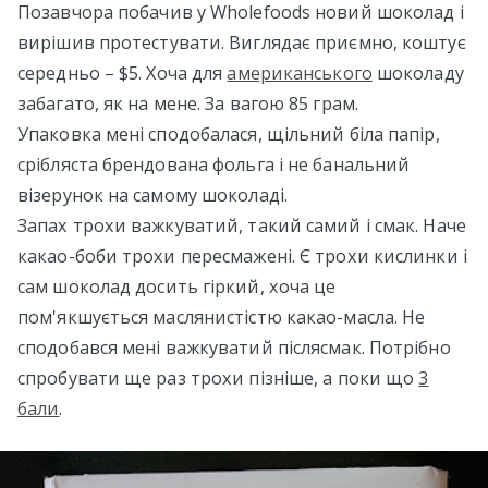
Позавчора побачив у Wholefoods новий шоколад і
вирішив протестувати. Виглядає приємно, коштує
середньо – $5. Хоча для
американського
шоколаду
забагато, як на мене. За вагою 85 грам.
Упаковка мені сподобалася, щільний біла папір,
срібляста брендована фольга і не банальний
візерунок на самому шоколаді.
Запах трохи важкуватий, такий самий і смак. Наче
какао-боби трохи пересмажені. Є трохи кислинки і
сам шоколад досить гіркий, хоча це
пом'якшується маслянистістю какао-масла. Не
сподобався мені важкуватий післясмак. Потрібно
спробувати ще раз трохи пізніше, а поки що
3
бали
.