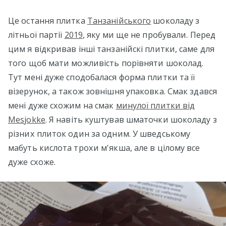
Це остання плитка
Танзанійського
шоколаду з
літньої партії
2019
, яку ми ще не пробували. Перед
цим я відкривав інші танзанійскі плитки, саме для
того щоб мати можливість порівняти шоколад.
Тут мені дуже сподобалася форма плитки та її
візерунок, а також зовнішня упаковка. Смак здався
мені дуже схожим на смак
минулої плитки від
Mesjokke
. Я навіть куштував шматочки шоколаду з
різних плиток один за одним. У шведському
мабуть кислота трохи м'якша, але в цілому все
дуже схоже.