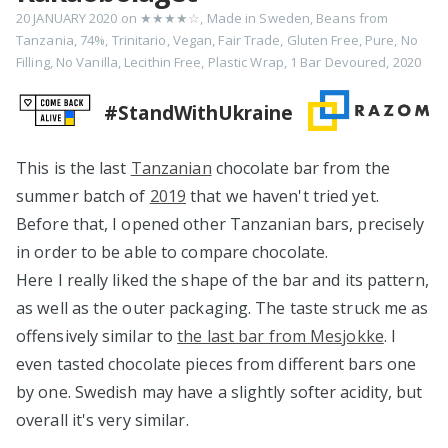
20 JANUARY 2020
on
★★★★☆
,
Made in Sweden
,
Beans from
Tanzania
,
74%
,
Trinitario
,
Vegan
,
Fair Trade
,
Gluten Free
,
Pure
,
No
Filling
,
No Vanilla
,
Lecithin Free
,
Plastic Wrap
,
1 Bar Devoured
,
2020
#StandWithUkraine
This is the last
Tanzanian
chocolate bar from the
summer batch of
2019
that we haven't tried yet.
Before that, I opened other Tanzanian bars, precisely
in order to be able to compare chocolate.
Here I really liked the shape of the bar and its pattern,
as well as the outer packaging. The taste struck me as
offensively similar to
the last bar from Mesjokke
. I
even tasted chocolate pieces from different bars one
by one. Swedish may have a slightly softer acidity, but
overall it's very similar.