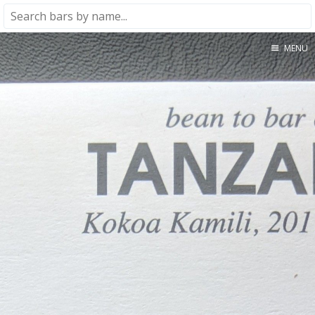
MENU
Home
About
★★★★★
★★★★☆
★★★☆☆
★★☆☆☆
★☆☆☆☆
Meta
Privacy Policy