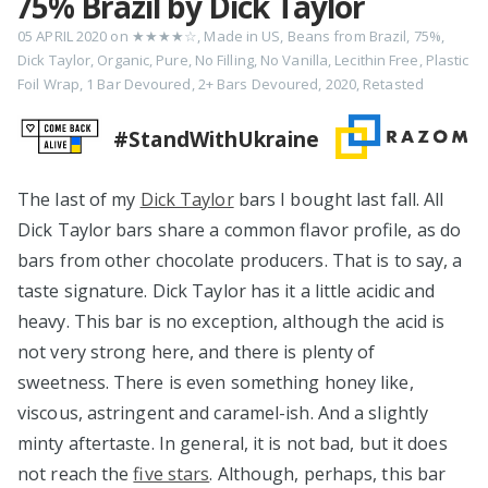
75% Brazil by Dick Taylor
05 APRIL 2020
on
★★★★☆
,
Made in US
,
Beans from Brazil
,
75%
,
Dick Taylor
,
Organic
,
Pure
,
No Filling
,
No Vanilla
,
Lecithin Free
,
Plastic
Foil Wrap
,
1 Bar Devoured
,
2+ Bars Devoured
,
2020
,
Retasted
#StandWithUkraine
The last of my
Dick Taylor
bars I bought last fall. All
Dick Taylor bars share a common flavor profile, as do
bars from other chocolate producers. That is to say, a
taste signature. Dick Taylor has it a little acidic and
heavy. This bar is no exception, although the acid is
not very strong here, and there is plenty of
sweetness. There is even something honey like,
viscous, astringent and caramel-ish. And a slightly
minty aftertaste. In general, it is not bad, but it does
not reach the
five stars
. Although, perhaps, this bar