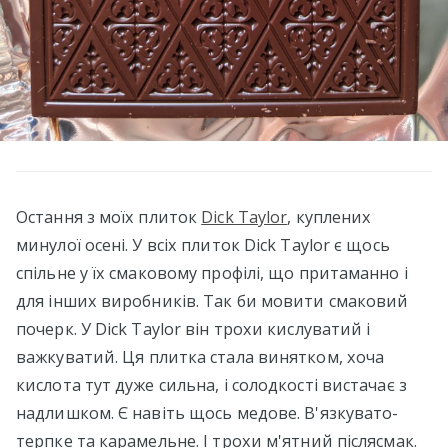
Остання з моїх плиток
Dick Taylor
, куплених
минулої осені. У всіх плиток Dick Taylor є щось
спільне у їх смаковому профілі, що притаманно і
для інших виробників. Так би мовити смаковий
почерк. У Dick Taylor він трохи кислуватий і
важкуватий. Ця плитка стала винятком, хоча
кислота тут дуже сильна, і солодкості вистачає з
надлишком. Є навіть щось медове. В'язкувато-
терпке та карамельне. І трохи м'ятний післясмак.