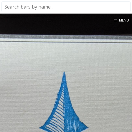
MENU
Home
About
★★★★★
★★★★☆
★★★☆☆
★★☆☆☆
★☆☆☆☆
Meta
Privacy Policy