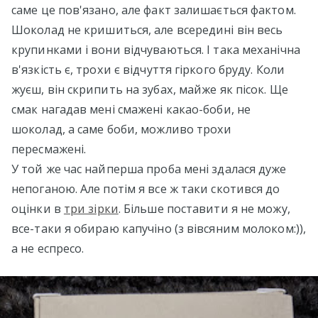
саме це пов'язано, але факт залишається фактом.
Шоколад не кришиться, але всередині він весь
крупинками і вони відчуваються. І така механічна
в'язкість є, трохи є відчуття гіркого бруду. Коли
жуєш, він скрипить на зубах, майже як пісок. Ще
смак нагадав мені смажені какао-боби, не
шоколад, а саме боби, можливо трохи
пересмажені.
У той же час найперша проба мені здалася дуже
непоганою. Але потім я все ж таки скотився до
оцінки в
три зірки
. Більше поставити я не можу,
все-таки я обираю капучіно (з вівсяним молоком:)),
а не еспресо.