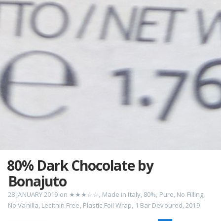
80% Dark Chocolate by
Bonajuto
28 JANUARY 2019
on
★★★☆☆
,
Made in Italy
,
80%
,
Pure
,
No Filling
,
No Vanilla
,
Lecithin Free
,
Plastic Foil Wrap
,
1 Bar Devoured
,
2019