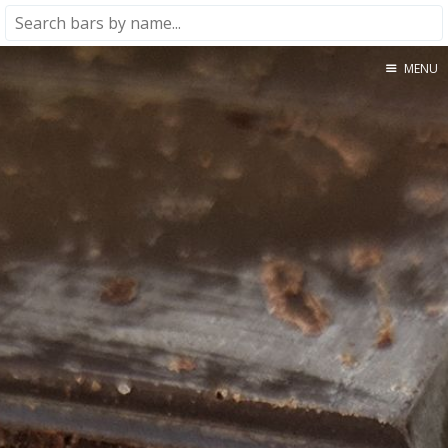
MENU
Home
About
★★★★★
★★★★☆
★★★☆☆
★★☆☆☆
★☆☆☆☆
Meta
Privacy Policy