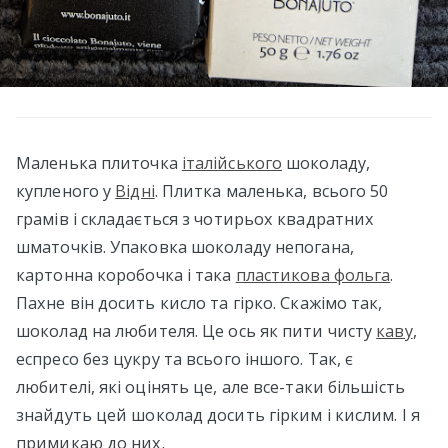
Маленька плиточка
італійського
шоколаду,
купленого у
Відні
. Плитка маленька, всього 50
грамів і складається з чотирьох квадратних
шматочків. Упаковка шоколаду непогана,
картонна коробочка і така
пластикова фольга
.
Пахне він досить кисло та гірко. Скажімо так,
шоколад на любителя. Це ось як пити чисту
каву
,
еспресо без цукру та всього іншого. Так, є
любителі, які оцінять це, але все-таки більшість
знайдуть цей шоколад досить гірким і кислим. І я
примикаю до них.