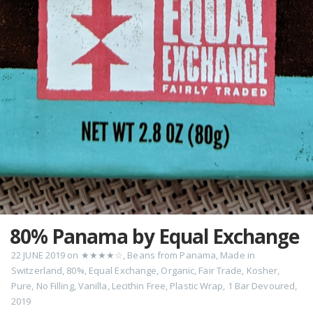
80% Panama by Equal Exchange
22 JUNE 2019
on
★★★★☆
,
Beans from Panama
,
Made in
Switzerland
,
80%
,
Equal Exchange
,
Organic
,
Fair Trade
,
Kosher
,
Pure
,
No Filling
,
Vanilla
,
Lecithin Free
,
Plastic Wrap
,
1 Bar Devoured
,
2019