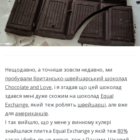
Нещодавно, а точніше зовсім недавно, ми
пробували британсько-швейцарський шоколад
Chocolate and Love
, і я згадав що цей шоколад
здався мені дуже схожим на шоколад
Equal
Exchange
, який теж роблять
швейцарці
, але вже
для
американців
.
І так вийшло, що у мене у винному кулері
знайшлася плитка Equal Exchange у якій теж
80%
какао і боби, як не дивно, теж з
Панами
. Цікавий