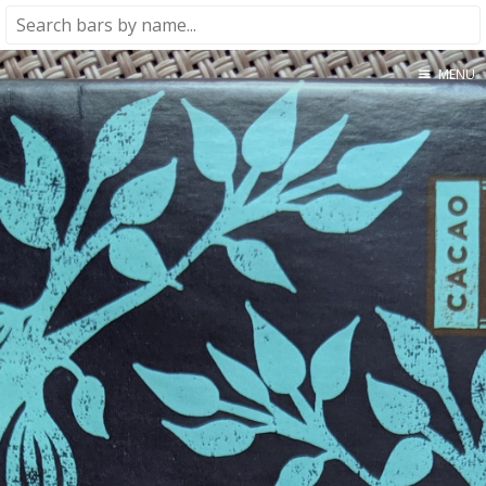
MENU
Home
About
★★★★★
★★★★☆
★★★☆☆
★★☆☆☆
★☆☆☆☆
Meta
Privacy Policy