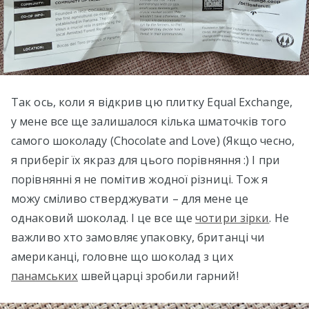
Так ось, коли я відкрив цю плитку Equal Exchange,
у мене все ще залишалося кілька шматочків того
самого шоколаду (Chocolate and Love) (Якщо чесно,
я приберіг їх якраз для цього порівняння :) І при
порівнянні я не помітив жодної різниці. Тож я
можу сміливо стверджувати – для мене це
однаковий шоколад. І це все ще
чотири зірки
. Не
важливо хто замовляє упаковку, британці чи
американці, головне що шоколад з цих
панамських
швейцарці зробили гарний!