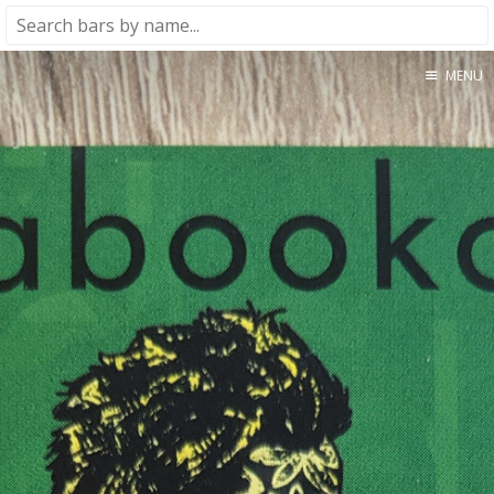
MENU
Home
About
★★★★★
★★★★☆
★★★☆☆
★★☆☆☆
★☆☆☆☆
Meta
Privacy Policy