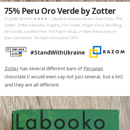
75% Peru Oro Verde by Zotter
21 JUNE 2019
on
★★★★☆
,
Made in Austria
,
Beans from Peru
,
75%
,
Zotter
,
Zotter Labooko
,
Organic
,
Fair Trade
,
Vegan
,
Pure
,
No Filling
,
No Vanilla
,
Lecithin Free
,
Foil Paper Wrap
,
2+ Bars Devoured
,
5+
Bars Devoured
,
10+ Bars Devoured
,
2019
#StandWithUkraine
Zotter
has several different bars of
Peruvian
chocolate (I would even say not just several, but a lot)
and they are all different.