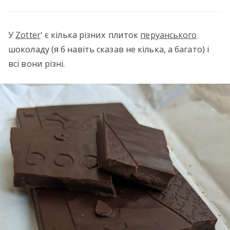
У
Zotter
' є кілька різних плиток
перуанського
шоколаду (я б навіть сказав не кілька, а багато) і
всі вони різні.