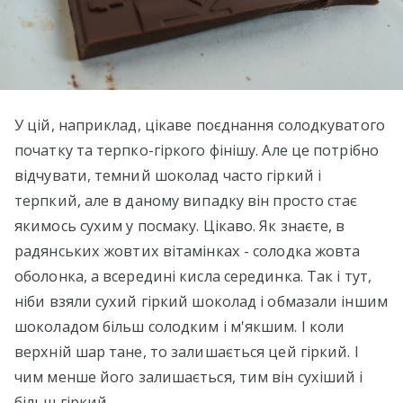
У цій, наприклад, цікаве поєднання солодкуватого
початку та терпко-гіркого фінішу. Але це потрібно
відчувати, темний шоколад часто гіркий і
терпкий, але в даному випадку він просто стає
якимось сухим у посмаку. Цікаво. Як знаєте, в
радянських жовтих вітамінках - солодка жовта
оболонка, а всередині кисла серединка. Так і тут,
ніби взяли сухий гіркий шоколад і обмазали іншим
шоколадом більш солодким і м'якшим. І коли
верхній шар тане, то залишається цей гіркий. І
чим менше його залишається, тим він сухіший і
більш гіркий.