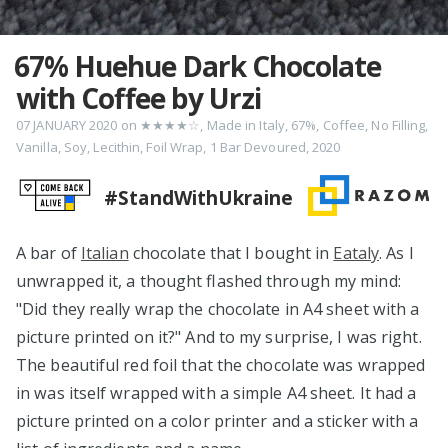
67% Huehue Dark Chocolate
with Coffee by Urzi
07 JANUARY 2020
on
★★★★☆
,
Made in Italy
,
67%
,
Coffee
,
No Filling
,
Vanilla
,
Soy
,
Lecithin
,
Foil Wrap
,
1 Bar Devoured
,
2020
#StandWithUkraine
A bar of
Italian
chocolate that I bought in
Eataly
. As I
unwrapped it, a thought flashed through my mind:
"Did they really wrap the chocolate in A4 sheet with a
picture printed on it?" And to my surprise, I was right.
The beautiful red foil that the chocolate was wrapped
in was itself wrapped with a simple A4 sheet. It had a
picture printed on a color printer and a sticker with a