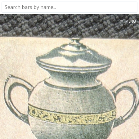
MENU
Home
About
★★★★★
★★★★☆
★★★☆☆
★★☆☆☆
★☆☆☆☆
Meta
Privacy Policy