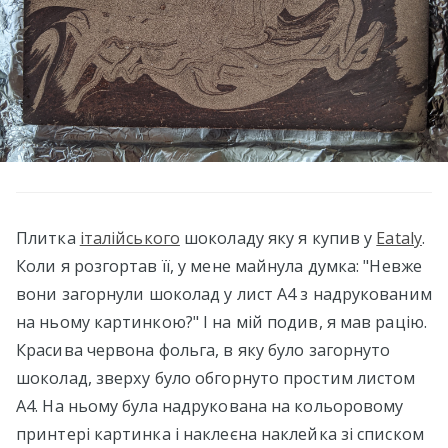
Плитка
італійського
шоколаду яку я купив у
Eataly
.
Коли я розгортав її, у мене майнула думка: "Невже
вони загорнули шоколад у лист А4 з надрукованим
на ньому картинкою?" І на мій подив, я мав рацію.
Красива червона фольга, в яку було загорнуто
шоколад, зверху було обгорнуто простим листом
А4. На ньому була надрукована на кольоровому
принтері картинка і наклеєна наклейка зі списком