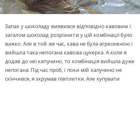
Запах у шоколаду виявився відповідно кавовим і
загалом шоколад розрізнити у цій комбінації було
важко. Але в той же час, кава не була агресивною і
вийшла така непогана кавова цукерка. А коли я
додав до неї капучино, то комбінація вийшла дуже
непогана. Під час проб, і поки мій капучино не
скінчився, я зхрумав півплитки. Але купувати
вдруге цей шоколад я навряд чи стану, тому що,
як і все в Eataly, він коштував чимало. А я не такий
уже кавоман, щоб платити по 8-9 доларів за такий
шоколад, вірніше за такі цукерки. В оцінці я все ж
таки зупинюся на
4 зірках
.