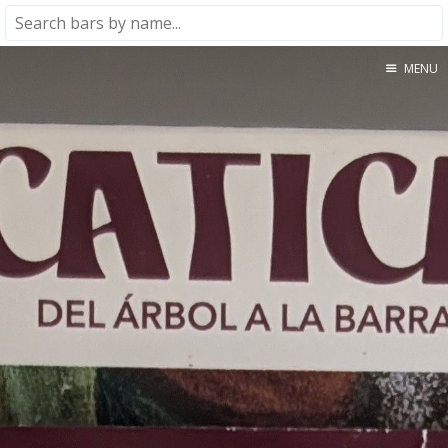
MENU
Home
About
★★★★★
★★★★☆
★★★☆☆
★★☆☆☆
★☆☆☆☆
Meta
Privacy Policy