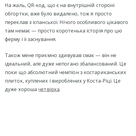
На жаль, QR-код, що є на внутрішній стороні
обгортки, вже було видалено, тож я просто
переклав з іспанської. Нічого особливого цікавого
там немає — просто коротенька історія про цю
ферму і її заснування.
Також мене приємно здивував смак — він не
ідеальний, але дуже непогано збалансований. Це
поки що абсолютний чемпіон з костариканських
плиток, куплених і вироблених у Коста-Ріці. Це
дуже хороша
четвірка
.