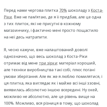
Перед нами чергова плитка
70%
шоколаду з
Коста-
Ріки
. Вже не пам’ятаю, де я її придбав, але це одна
з тих плиток, які не присутні в кожному
магазинчику, і фактично мені просто пощастило
на неї десь натрапити.
Я, чесно кажучи, вже налаштований доволі
однозначно, що весь шоколад з Коста-Ріки
отримає від мене
три зірки
: матеріал хороший,
але техніки виробництва такі собі, плюс погані
умови зберігання. Але як же я люблю помилятися, і
ця плитка, яка виглядає як і майже всі інші ззовні,
виявилась абсолютно іншою всередині. Ну окей,
можливо не абсолютно, але це рівень вище на
100%. Можливо, вся різниця в тому, що шоколад