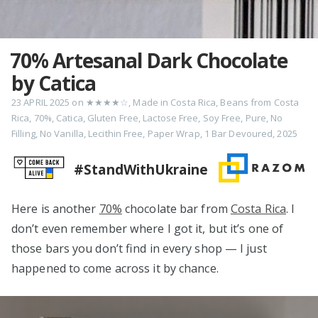
70% Artesanal Dark Chocolate
by Catica
23 APRIL 2025
on
★★★★☆
,
Made in Costa Rica
,
Beans from Costa
Rica
,
70%
,
Catica
,
Gluten Free
,
Lactose Free
,
Soy Free
,
Pure
,
No
Filling
,
No Vanilla
,
Lecithin Free
,
Paper Wrap
,
1 Bar Devoured
,
2025
#StandWithUkraine
Here is another
70%
chocolate bar from
Costa Rica
. I
don’t even remember where I got it, but it’s one of
those bars you don’t find in every shop — I just
happened to come across it by chance.