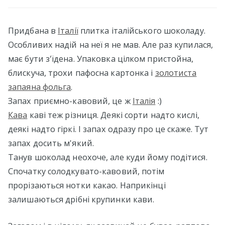
Придбана в
Італії
плитка італійського шоколаду.
Особливих надій на неї я не мав. Але раз купилася,
має бути з'їдена. Упаковка цілком пристойна,
блискуча, трохи пафосна картонка і
золотиста
запаяна фольга
.
Запах приємно-кавовий, це ж
Італія
:)
Кава
каві теж різниця. Деякі сорти надто кислі,
деякі надто гіркі. І запах одразу про це скаже. Тут
запах досить м'який.
Танув шоколад неохоче, але куди йому подітися.
Спочатку солодкувато-кавовий, потім
прорізаються нотки какао. Наприкінці
залишаються дрібні крупинки кави.