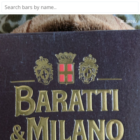
MENU
Home
About
★★★★★
★★★★☆
★★★☆☆
★★☆☆☆
★☆☆☆☆
Meta
Privacy Policy