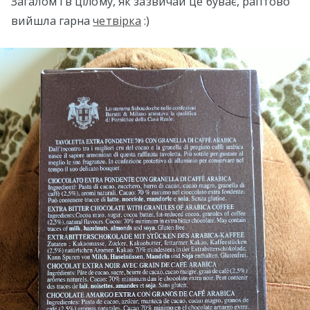
Загалом і в цілому, як зазвичай це буває, раптово
вийшла гарна
четвірка
:)