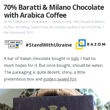
70% Baratti & Milano Chocolate
with Arabica Coffee
03 OCTOBER 2017
on
★★★★☆
,
Made in Italy
,
70%
,
Baratti & Milano
,
Coffee
,
No Filling
,
Gluten Free
,
No Vanilla
,
Lecithin Free
,
Foil Wrap
,
1
Bar Devoured
,
2017
#StandWithUkraine
A bar of Italian chocolate bought in
Italy
. I had no
much hopes for it. But once bought, should be eaten.
The packaging is quite decent, shiny, a little
pretentious box and
golden sealed foil
.