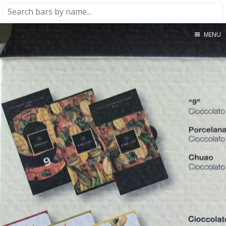
MENU
Home
About
★★★★★
★★★★☆
★★★☆☆
★★☆☆☆
★☆☆☆☆
Meta
Privacy Policy