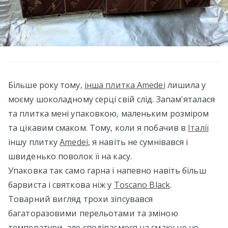
Більше року тому,
інша плитка Amedei
лишила у
моєму шоколадному серці свій слід. Запам'яталася
та плитка мені упаковкою, маленьким розміром
та цікавим смаком. Тому, коли я побачив в
Італії
іншу плитку
Amedei
, я навіть не сумнівався і
швиденько поволок її на касу.
Упаковка так само гарна і напевно навіть більш
барвиста і святкова ніж у
Toscano Black
.
Товарний вигляд трохи зіпсувався
багаторазовими перельотами та зміною
температури, але сподіваємося на смаку це не