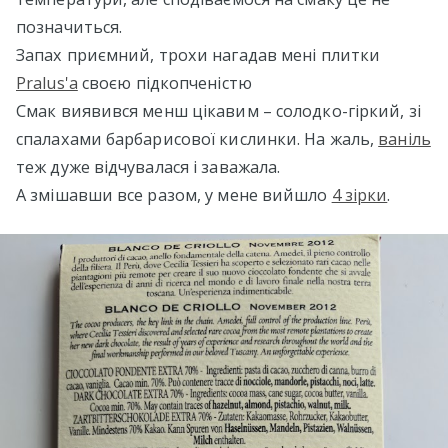
позначиться.
Запах приємний, трохи нагадав мені плитки
Pralus'а
своєю підкопченістю
Смак виявився менш цікавим – солодко-гіркий, зі
спалахами барбарисової кислинки. На жаль,
ваніль
теж дуже відчувалася і заважала.
А змішавши все разом, у мене вийшло
4 зірки
.