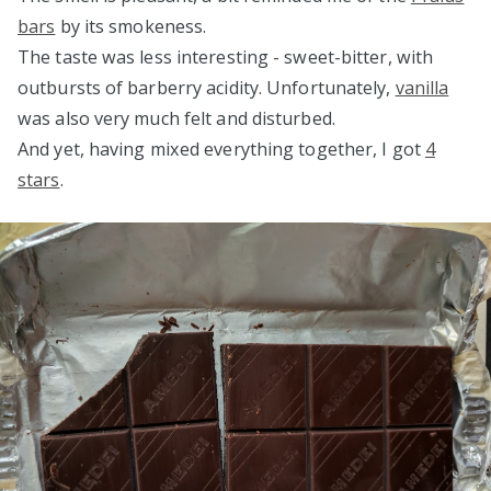
bars
by its smokeness.
The taste was less interesting - sweet-bitter, with
outbursts of barberry acidity. Unfortunately,
vanilla
was also very much felt and disturbed.
And yet, having mixed everything together, I got
4
stars
.