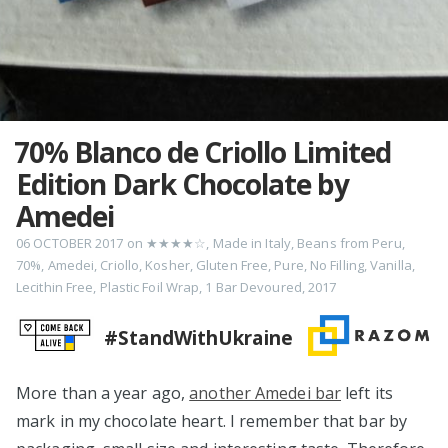
70% Blanco de Criollo Limited
Edition Dark Chocolate by
Amedei
06 OCTOBER 2017
on
★★★★☆
,
Made in Italy
,
Beans from Peru
,
70%
,
Amedei
,
Criollo
,
Kosher
,
Gluten Free
,
Pure
,
No Filling
,
Vanilla
,
Lecithin Free
,
Plastic Foil Wrap
,
1 Bar Devoured
,
2017
#StandWithUkraine
More than a year ago,
another Amedei bar
left its
mark in my chocolate heart. I remember that bar by