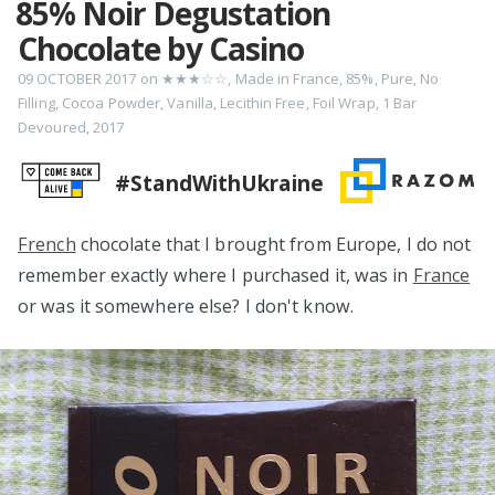
85% Noir Degustation
Chocolate by Casino
09 OCTOBER 2017
on
★★★☆☆
,
Made in France
,
85%
,
Pure
,
No
Filling
,
Cocoa Powder
,
Vanilla
,
Lecithin Free
,
Foil Wrap
,
1 Bar
Devoured
,
2017
#StandWithUkraine
French
chocolate that I brought from Europe, I do not
remember exactly where I purchased it, was in
France
or was it somewhere else? I don't know.