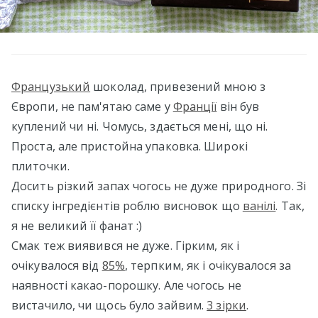
Французький
шоколад, привезений мною з
Європи, не пам'ятаю саме у
Франції
він був
куплений чи ні. Чомусь, здається мені, що ні.
Проста, але пристойна упаковка. Широкі
плиточки.
Досить різкий запах чогось не дуже природного. Зі
списку інгредієнтів роблю висновок що
ванілі
. Так,
я не великий її фанат :)
Смак теж виявився не дуже. Гірким, як і
очікувалося від
85%
, терпким, як і очікувалося за
наявності какао-порошку. Але чогось не
вистачило, чи щось було зайвим.
3 зірки
.