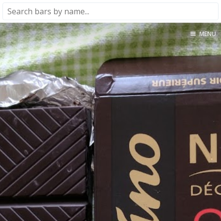
MENU
Home
About
★★★★★
★★★★☆
★★★☆☆
★★☆☆☆
★☆☆☆☆
Meta
Privacy Policy