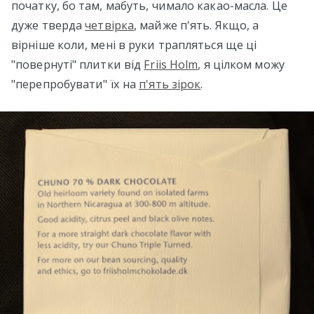
початку, бо там, мабуть, чимало какао-масла. Це
дуже тверда
четвірка
, майже п'ять. Якщо, а
вірніше коли, мені в руки трапляться ще ці
"повернуті" плитки від
Friis Holm
, я цілком можу
"перепробувати" їх на
п'ять зірок
.