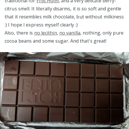
traditional for
Friis Holm
, and a very delicate berry-
citrus smell. It literally disarms, it is so soft and gentle
that it resembles milk chocolate, but without milkiness
:) I hope I express myself clearly :)
Also, there is
no lecithin
,
no vanilla
, nothing, only pure
cocoa beans and some sugar. And that's great!