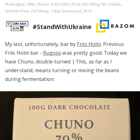
Nicaragua
,
70%
,
Chuno
,
Friis Holm
,
Pure
,
No Filling
,
No Vanilla
,
Lecithin Free
,
Foil Wrap
,
1 Bar Devoured
,
2019
#StandWithUkraine
My last, unfortunately, bar by
Friis Holm
. Previous
Friis Holm bar -
Rugoso
was pretty good. Today we
have Chuno, double-turned :) This, as far as I
understand, means turning or mixing the beans
during fermentation.