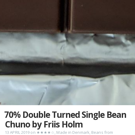
70% Double Turned Single Bean
Chuno by Friis Holm
13 APRIL 2019
on
★★★★☆
,
Made in Denmark
,
Beans from