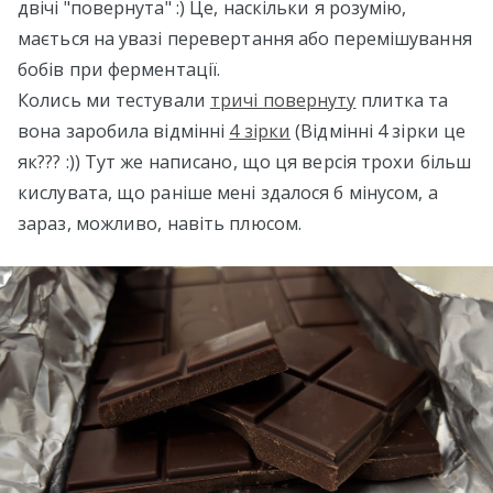
двічі "повернута" :) Це, наскільки я розумію,
мається на увазі перевертання або перемішування
бобів при ферментації.
Колись ми тестували
тричі повернуту
плитка та
вона заробила відмінні
4 зірки
(Відмінні 4 зірки це
як??? :)) Тут же написано, що ця версія трохи більш
кислувата, що раніше мені здалося б мінусом, а
зараз, можливо, навіть плюсом.