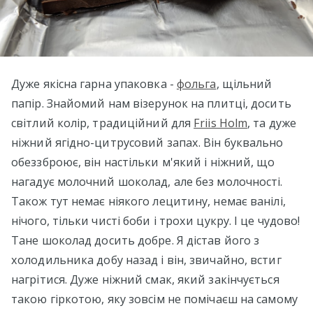
Дуже якісна гарна упаковка -
фольга
, щільний
папір. Знайомий нам візерунок на плитці, досить
світлий колір, традиційний для
Friis Holm
, та дуже
ніжний ягідно-цитрусовий запах. Він буквально
обеззброює, він настільки м'який і ніжний, що
нагадує молочний шоколад, але без молочності.
Також тут немає ніякого лецитину, немає ванілі,
нічого, тільки чисті боби і трохи цукру. І це чудово!
Тане шоколад досить добре. Я дістав його з
холодильника добу назад і він, звичайно, встиг
нагрітися. Дуже ніжний смак, який закінчується
такою гіркотою, яку зовсім не помічаєш на самому