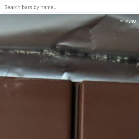
MENU
Home
About
★★★★★
★★★★☆
★★★☆☆
★★☆☆☆
★☆☆☆☆
Meta
Privacy Policy