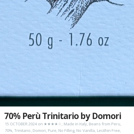
70% Perù Trinitario by Domori
15 OCTOBER 2024
on
★★★★☆
,
Made in Italy
,
Beans from Peru
,
70%
,
Trinitario
,
Domori
,
Pure
,
No Filling
,
No Vanilla
,
Lecithin Free
,