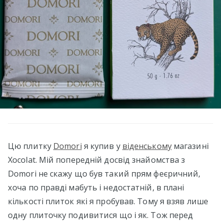
Цю плитку
Domori
я купив у
віденському
магазині
Xocolat. Мій попередній досвід знайомства з
Domori не скажу що був такий прям феєричний,
хоча по правді мабуть і недостатній, в плані
кількості плиток які я пробував. Тому я взяв лише
одну плиточку подивитися що і як. Тож перед