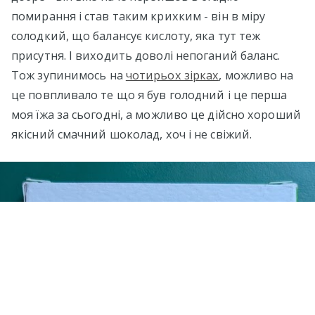
помирання і став таким крихким - він в міру
солодкий, що балансує кислоту, яка тут теж
присутня. І виходить доволі непоганий баланс.
Тож зупинимось на
чотирьох зірках
, можливо на
це повпливало те що я був голодний і це перша
моя їжа за сьогодні, а можливо це дійсно хороший
якісний смачний шоколад, хоч і не свіжий.