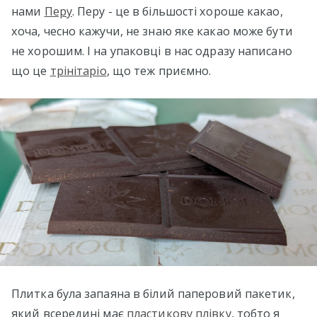
нами
Перу
. Перу - це в більшості хороше какао,
хоча, чесно кажучи, не знаю яке какао може бути
не хорошим. І на упаковці в нас одразу написано
що це
трінітаріо
, що теж приємно.
Плитка була запаяна в білий паперовий пакетик,
який всередині має
пластикову плівку
, тобто я