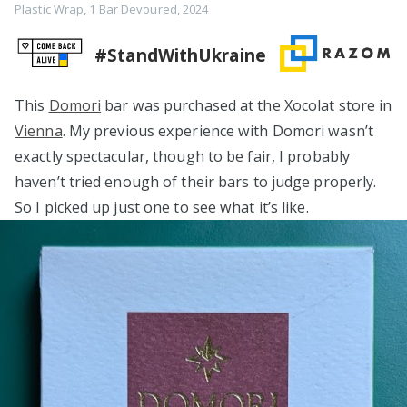
Plastic Wrap
,
1 Bar Devoured
,
2024
#StandWithUkraine
This
Domori
bar was purchased at the Xocolat store in
Vienna
. My previous experience with Domori wasn’t
exactly spectacular, though to be fair, I probably
haven’t tried enough of their bars to judge properly.
So I picked up just one to see what it’s like.