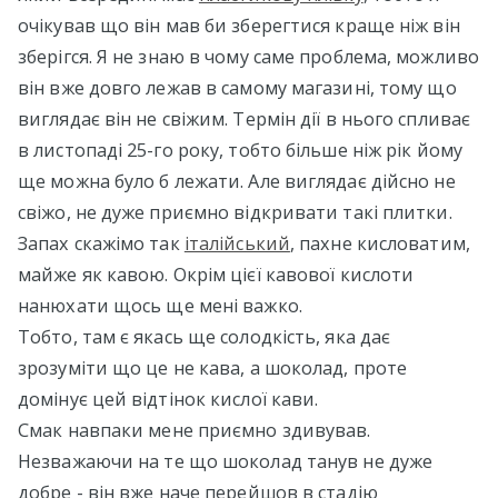
очікував що він мав би зберегтися краще ніж він
зберігся. Я не знаю в чому саме проблема, можливо
він вже довго лежав в самому магазині, тому що
виглядає він не свіжим. Термін дії в нього спливає
в листопаді 25-го року, тобто більше ніж рік йому
ще можна було б лежати. Але виглядає дійсно не
свіжо, не дуже приємно відкривати такі плитки.
Запах скажімо так
італійський
, пахне кисловатим,
майже як кавою. Окрім цієї кавової кислоти
нанюхати щось ще мені важко.
Тобто, там є якась ще солодкість, яка дає
зрозуміти що це не кава, а шоколад, проте
домінує цей відтінок кислої кави.
Смак навпаки мене приємно здивував.
Незважаючи на те що шоколад танув не дуже
добре - він вже наче перейшов в стадію