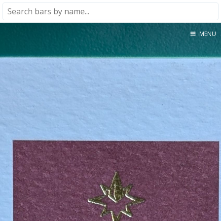
MENU
Home
About
★★★★★
★★★★☆
★★★☆☆
★★☆☆☆
★☆☆☆☆
Meta
Privacy Policy