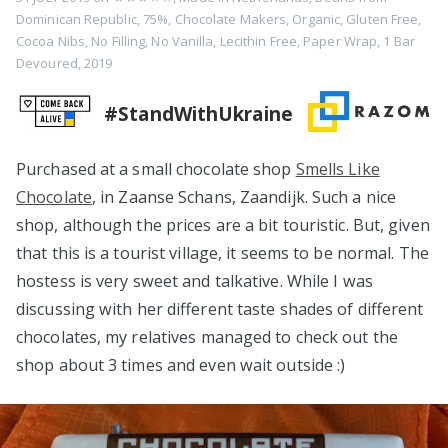
Dominican Republic
,
75%
,
Chocolate Makers
,
Organic
,
Gluten Free
,
Cocoa Nibs
,
No Filling
,
No Vanilla
,
Lecithin Free
,
Paper Wrap
,
1 Bar
Devoured
,
2019
#StandWithUkraine
Purchased at a small chocolate shop
Smells Like
Chocolate
, in Zaanse Schans, Zaandijk. Such a nice
shop, although the prices are a bit touristic. But, given
that this is a tourist village, it seems to be normal. The
hostess is very sweet and talkative. While I was
discussing with her different taste shades of different
chocolates, my relatives managed to check out the
shop about 3 times and even wait outside :)