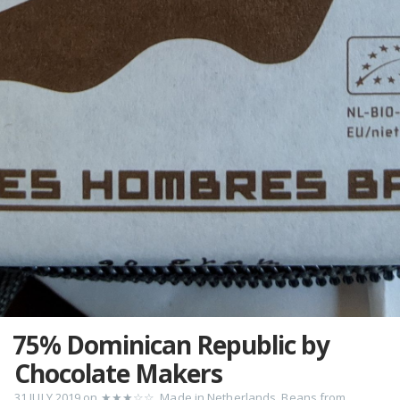
75% Dominican Republic by
Chocolate Makers
31 JULY 2019
on
★★★☆☆
,
Made in Netherlands
,
Beans from