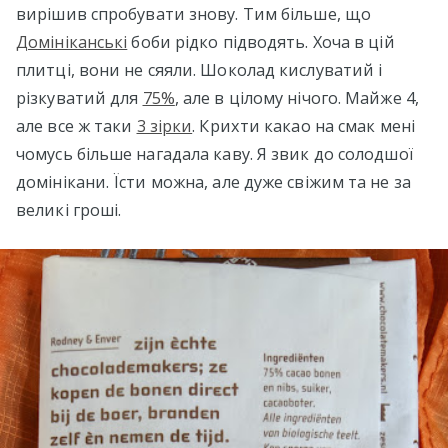
вирішив спробувати знову. Тим більше, що
Домініканські
боби рідко підводять. Хоча в цій
плитці, вони не сяяли. Шоколад кислуватий і
різкуватий для
75%
, але в цілому нічого. Майже 4,
але все ж таки
3 зірки
. Крихти какао на смак мені
чомусь більше нагадала каву. Я звик до солодшої
домінікани. Їсти можна, але дуже свіжим та не за
великі гроші.