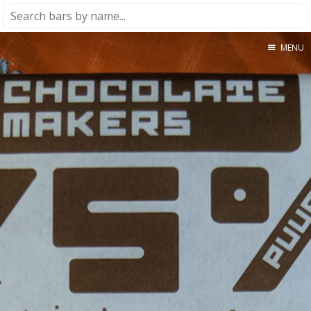
MENU
Home
About
★★★★★
★★★★☆
★★★☆☆
★★☆☆☆
★☆☆☆☆
Meta
Privacy Policy