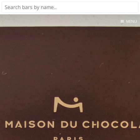
MENU
Home
About
★★★★★
★★★★☆
★★★☆☆
★★☆☆☆
★☆☆☆☆
Meta
Privacy Policy