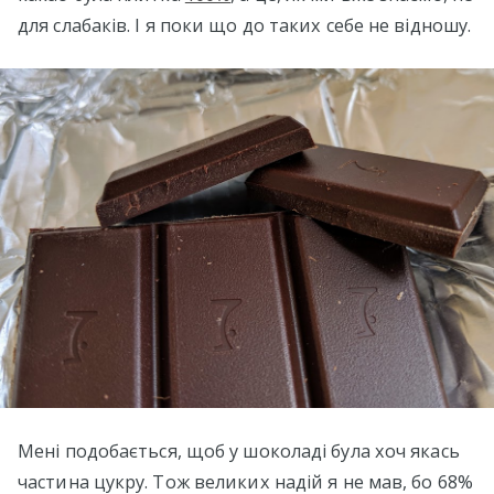
для слабаків. І я поки що до таких себе не відношу.
Мені подобається, щоб у шоколаді була хоч якась
частина цукру. Тож великих надій я не мав, бо 68%