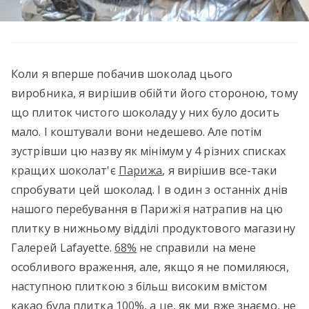
Коли я вперше побачив шоколад цього
виробника, я вирішив обійти його стороною, тому
що плиток чистого шоколаду у них було досить
мало. І коштували вони недешево. Але потім
зустрівши цю назву як мінімум у 4 різних списках
кращих шоколат'є
Парижа
, я вирішив все-таки
спробувати цей шоколад. І в один з останніх днів
нашого перебування в Парижі я натрапив на цю
плитку в нижньому відділі продуктового магазину
Галерей Lafayette.
68%
не справили на мене
особливого враження, але, якщо я не помиляюся,
наступною плиткою з більш високим вмістом
какао була плитка
100%
, а це, як ми вже знаємо, не