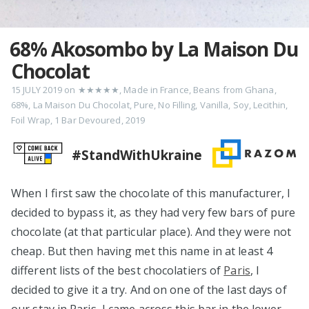
68% Akosombo by La Maison Du
Chocolat
15 JULY 2019
on
★★★★★
,
Made in France
,
Beans from Ghana
,
68%
,
La Maison Du Chocolat
,
Pure
,
No Filling
,
Vanilla
,
Soy
,
Lecithin
,
Foil Wrap
,
1 Bar Devoured
,
2019
#StandWithUkraine
When I first saw the chocolate of this manufacturer, I
decided to bypass it, as they had very few bars of pure
chocolate (at that particular place). And they were not
cheap. But then having met this name in at least 4
different lists of the best chocolatiers of
Paris
, I
decided to give it a try. And on one of the last days of