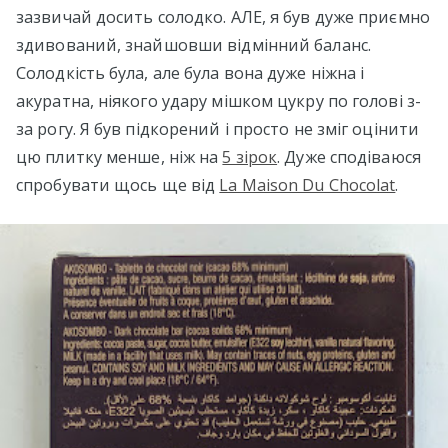
зазвичай досить солодко. АЛЕ, я був дуже приємно
здивований, знайшовши відмінний баланс.
Солодкість була, але була вона дуже ніжна і
акуратна, ніякого удару мішком цукру по голові з-
за рогу. Я був підкорений і просто не зміг оцінити
цю плитку менше, ніж на
5 зірок
. Дуже сподіваюся
спробувати щось ще від
La Maison Du Chocolat
.