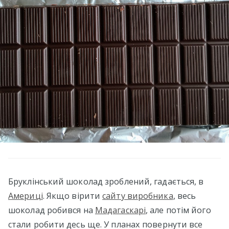
Бруклінський шоколад зроблений, гадається, в
Америці
. Якщо вірити
сайту виробника
, весь
шоколад робився на
Мадагаскарі
, але потім його
стали робити десь ще. У планах повернути все