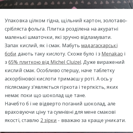
Упаковка цілком гідна, щільний картон, золотаво-
срібляста фольга. Плитка розділена на акуратні
маленькі шматочки, які зручно відламувати.
Запах кислий, як і смак. Мабуть
мадагаскарські
боби
дають таку кислоту. Схоже було і з
Menakao
і
з
65% плиткою від Michel Cluizel
. Дуже виражений
кислий смак. Особливо спершу, наче таблетку
аскорбінової кислоти тримаєш у роті. А ось у
післясмаку з'являється гіркота і терпкість, яких
немає поки що шоколад ще тане.
Начебто б і не відверто поганий шоколад, але
враховуючи ціну та сумнівні для мене смакові
якості, ставлю
2 зірки
- вважаю за краще уникати.