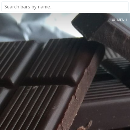
MENU
Home
About
★★★★★
★★★★☆
★★★☆☆
★★☆☆☆
★☆☆☆☆
Meta
Privacy Policy