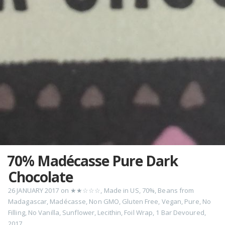
70% Madécasse Pure Dark
Chocolate
26 JANUARY 2017
on
★★☆☆☆
,
Made in US
,
70%
,
Beans from
Madagascar
,
Madécasse
,
Non GMO
,
Gluten Free
,
Vegan
,
Pure
,
No
Filling
,
No Vanilla
,
Sunflower
,
Lecithin
,
Foil Wrap
,
1 Bar Devoured
,
2017