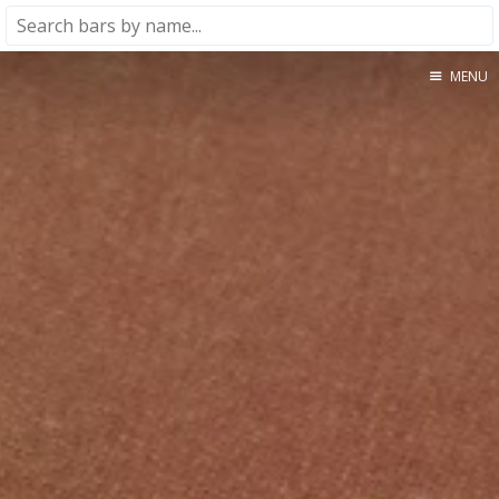
MENU
Home
About
★★★★★
★★★★☆
★★★☆☆
★★☆☆☆
★☆☆☆☆
Meta
Privacy Policy