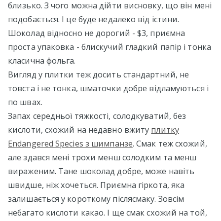
близько. З чого можна дійти висновку, що він мені
подобається. І це буде недалеко від істини.
Шоколад відносно не дорогий - $3, приємна
проста упаковка - блискучий гладкий папір і тонка
класична фольга.
Вигляд у плитки теж досить стандартний, не
товста і не тонка, шматочки добре відламуються і
по швах.
Запах середньої тяжкості, солодкуватий, без
кислоти, схожий на недавно вжиту
плитку
Endangered Species з шимпанзе
. Смак теж схожий,
але здався мені трохи менш солодким та менш
вираженим. Тане шоколад добре, може навіть
швидше, ніж хочеться. Приємна гіркота, яка
залишається у короткому післясмаку. Зовсім
небагато кислоти какао. І ще смак схожий на той,