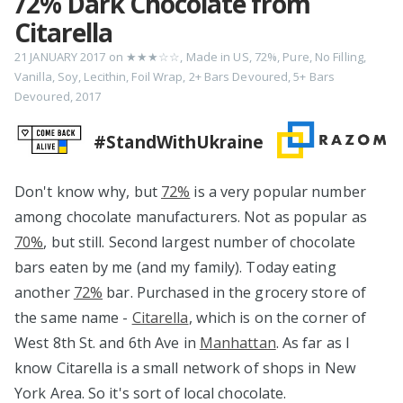
72% Dark Chocolate from
Citarella
21 JANUARY 2017
on
★★★☆☆
,
Made in US
,
72%
,
Pure
,
No Filling
,
Vanilla
,
Soy
,
Lecithin
,
Foil Wrap
,
2+ Bars Devoured
,
5+ Bars
Devoured
,
2017
#StandWithUkraine
Don't know why, but
72%
is a very popular number
among chocolate manufacturers. Not as popular as
70%
, but still. Second largest number of chocolate
bars eaten by me (and my family). Today eating
another
72%
bar. Purchased in the grocery store of
the same name -
Citarella
, which is on the corner of
West 8th St. and 6th Ave in
Manhattan
. As far as I
know Citarella is a small network of shops in New
York Area. So it's sort of local chocolate.