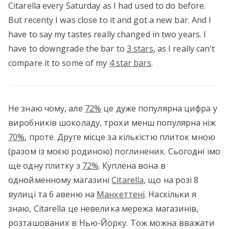
Citarella every Saturday as I had used to do before.
But recenty I was close to it and got a new bar. And I
have to say my tastes really changed in two years. I
have to downgrade the bar to
3 stars
, as I really can't
compare it to some of my
4 star bars
.
Не знаю чому, але
72%
це дуже популярна цифра у
виробників шоколаду, трохи менш популярна ніж
70%
, проте. Друге місце за кількістю плиток мною
(разом із моєю родиною) поглинених. Сьогодні їмо
ще одну плитку з
72%
. Куплена вона в
однойменному магазині
Citarella
, що на розі 8
вулиці та 6 авеню на
Манхеттені
. Наскільки я
знаю, Citarella це невелика мережа магазинів,
розташованих в Нью-Йорку. Тож можна вважати