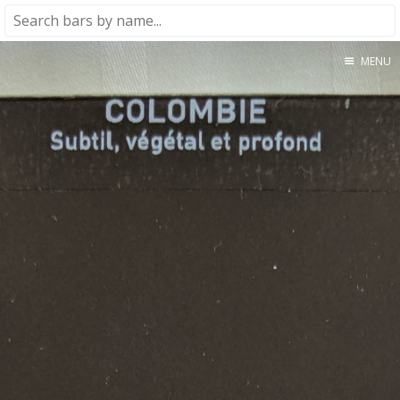
MENU
Home
About
★★★★★
★★★★☆
★★★☆☆
★★☆☆☆
★☆☆☆☆
Meta
Privacy Policy