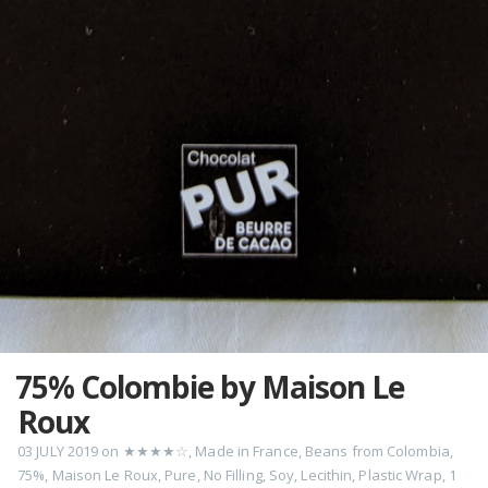
75% Colombie by Maison Le
Roux
03 JULY 2019
on
★★★★☆
,
Made in France
,
Beans from Colombia
,
75%
,
Maison Le Roux
,
Pure
,
No Filling
,
Soy
,
Lecithin
,
Plastic Wrap
,
1