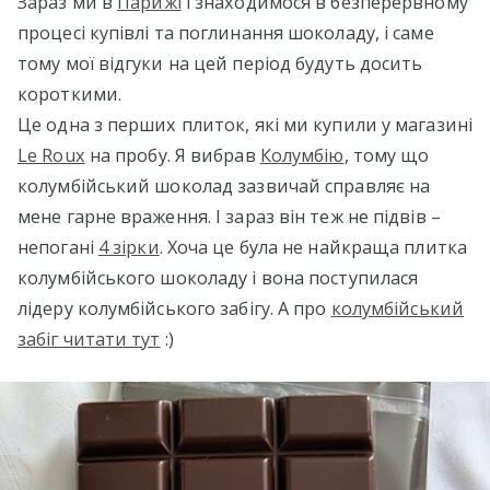
Зараз ми в
Парижі
і знаходимося в безперервному
процесі купівлі та поглинання шоколаду, і саме
тому мої відгуки на цей період будуть досить
короткими.
Це одна з перших плиток, які ми купили у магазині
Le Roux
на пробу. Я вибрав
Колумбію
, тому що
колумбійський шоколад зазвичай справляє на
мене гарне враження. І зараз він теж не підвів –
непогані
4 зірки
. Хоча це була не найкраща плитка
колумбійського шоколаду і вона поступилася
лідеру колумбійського забігу. А про
колумбійський
забіг читати тут
:)