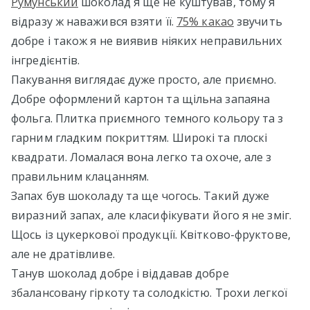
Румунський
шоколад я ще не куштував, тому я
відразу ж наважився взяти її.
75% какао
звучить
добре і також я не виявив ніяких неправильних
інгредієнтів.
Пакування виглядає дуже просто, але приємно.
Добре оформлений картон та щільна запаяна
фольга. Плитка приємного темного кольору та з
гарним гладким покриттям. Широкі та плоскі
квадрати. Ломалася вона легко та охоче, але з
правильним клацанням.
Запах був шоколаду та ще чогось. Такий дуже
виразний запах, але класифікувати його я не зміг.
Щось із цукеркової продукції. Квітково-фруктове,
але не дратівливе.
Танув шоколад добре і віддавав добре
збалансовану гіркоту та солодкістю. Трохи легкої