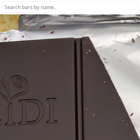
MENU
Home
About
★★★★★
★★★★☆
★★★☆☆
★★☆☆☆
★☆☆☆☆
Meta
Privacy Policy