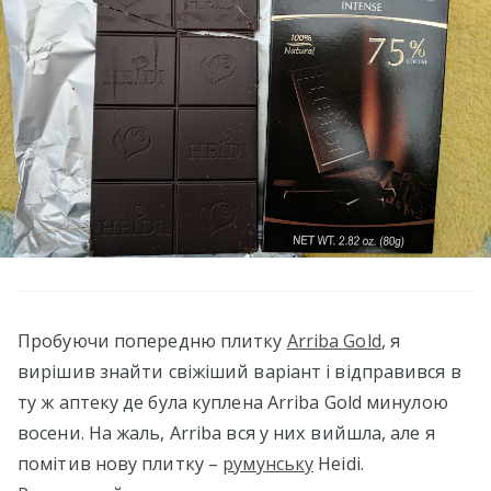
Пробуючи попередню плитку
Arriba Gold
, я
вирішив знайти свіжіший варіант і відправився в
ту ж аптеку де була куплена Arriba Gold минулою
восени. На жаль, Arriba вся у них вийшла, але я
помітив нову плитку –
румунську
Heidi.