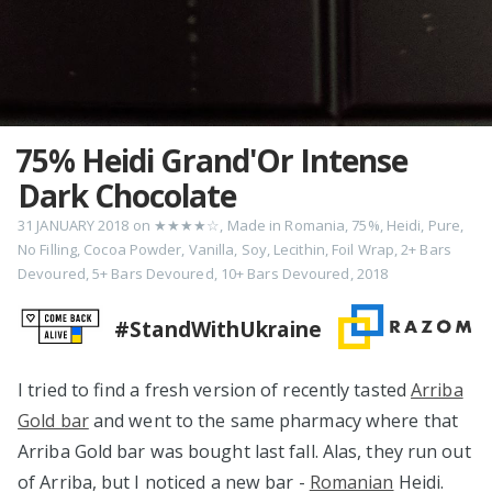
75% Heidi Grand'Or Intense
Dark Chocolate
31 JANUARY 2018
on
★★★★☆
,
Made in Romania
,
75%
,
Heidi
,
Pure
,
No Filling
,
Cocoa Powder
,
Vanilla
,
Soy
,
Lecithin
,
Foil Wrap
,
2+ Bars
Devoured
,
5+ Bars Devoured
,
10+ Bars Devoured
,
2018
#StandWithUkraine
I tried to find a fresh version of recently tasted
Arriba
Gold bar
and went to the same pharmacy where that
Arriba Gold bar was bought last fall. Alas, they run out
of Arriba, but I noticed a new bar -
Romanian
Heidi.