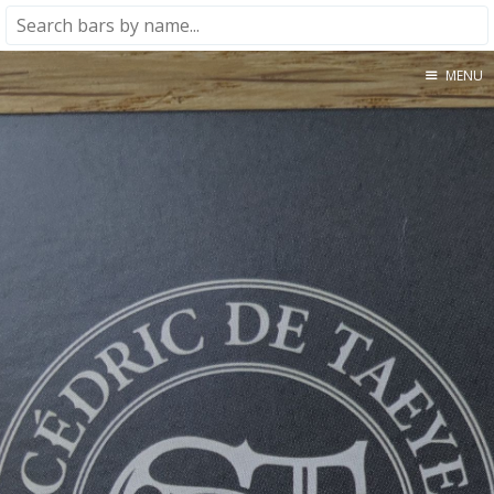
MENU
Home
About
★★★★★
★★★★☆
★★★☆☆
★★☆☆☆
★☆☆☆☆
Meta
Privacy Policy