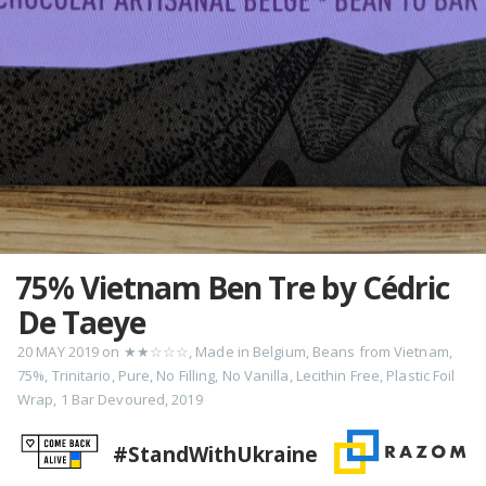
75% Vietnam Ben Tre by Cédric
De Taeye
20 MAY 2019
on
★★☆☆☆
,
Made in Belgium
,
Beans from Vietnam
,
75%
,
Trinitario
,
Pure
,
No Filling
,
No Vanilla
,
Lecithin Free
,
Plastic Foil
Wrap
,
1 Bar Devoured
,
2019
#StandWithUkraine