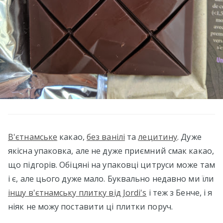
В'єтнамське
какао,
без ванілі
та
лецитину
. Дуже
якісна упаковка, але не дуже приємний смак какао,
що підгорів. Обіцяні на упаковці цитруси може там
і є, але цього дуже мало. Буквально недавно ми їли
іншу в'єтнамську плитку від Jordi's
і теж з Бенче, і я
ніяк не можу поставити ці плитки поруч.