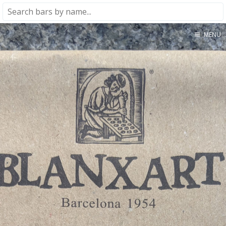
MENU
Home
About
★★★★★
★★★★☆
★★★☆☆
★★☆☆☆
★☆☆☆☆
Meta
Privacy Policy