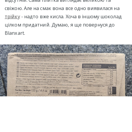
відсутній. Сама плитка виглядає великою та
свіжою. Але на смак вона все одно виявилася на
трійку
- надто вже кисла. Хоча в іншому шоколад
цілком придатний. Думаю, я ще повернуся до
Blanxart.