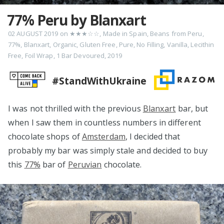
77% Peru by Blanxart
02 AUGUST 2019
on
★★★☆☆
,
Made in Spain
,
Beans from Peru
,
77%
,
Blanxart
,
Organic
,
Gluten Free
,
Pure
,
No Filling
,
Vanilla
,
Lecithin
Free
,
Foil Wrap
,
1 Bar Devoured
,
2019
#StandWithUkraine
I was not thrilled with the previous
Blanxart
bar, but
when I saw them in countless numbers in different
chocolate shops of
Amsterdam
, I decided that
probably my bar was simply stale and decided to buy
this
77%
bar of
Peruvian
chocolate.