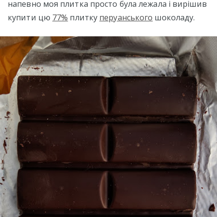
напевно моя плитка просто була лежала і вирішив
купити цю
77%
плитку
перуанського
шоколаду.