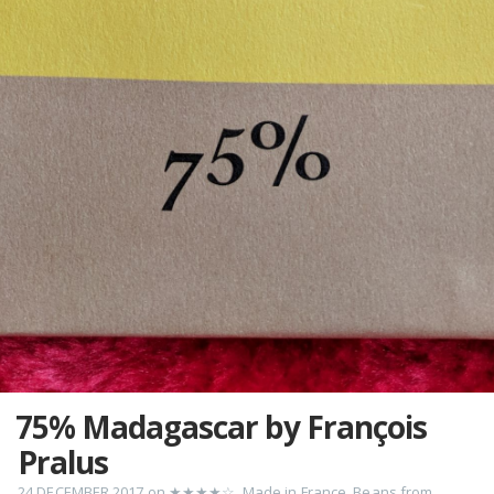
75% Madagascar by François
Pralus
24 DECEMBER 2017
on
★★★★☆
,
Made in France
,
Beans from