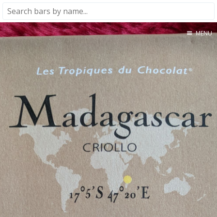
MENU
Home
About
★★★★★
★★★★☆
★★★☆☆
★★☆☆☆
★☆☆☆☆
Meta
Privacy Policy