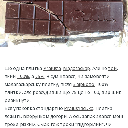
Ще одна плитка
Pralus'а
.
Мадагаскар
. Але не
той
,
який
100%
, а
75%
. Я сумнівався, чи замовляти
мадагаскарську плитку, після
3 зіркової
100%
плитки, але розсудивши що 75 це не 100, вирішив
ризикнути.
Вся упаковка стандартно
Pralus'івська
. Плитка
лежить візерунком догори. А ось запах здався мені
трохи різким. Смак теж трохи "підгорілий", чи