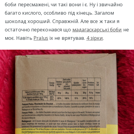
боби пересмажені, чи такі вони і є. Ну і звичайно
багато кислого, особливо під кінець. Загалом
шоколад хороший. Справжній. Але все ж таки я
остаточно переконався що
мадагаскарські боби
не
моє. Навіть
Pralus
їх не врятував.
4 зірки
.