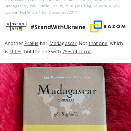
Madagascar
,
75%
,
Criollo
,
Pralus
,
Pure
,
No Filling
,
No Vanilla
,
Soy
,
Lecithin
,
Foil Wrap
,
1 Bar Devoured
,
2017
#StandWithUkraine
Another
Pralus
bar.
Madagascar
. Not
that one
, which
is
100%
, but the one with
75% of cocoa
.