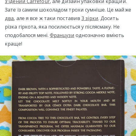
з'їдений Carrefour
, але дизайн упаковки кращий.
Зате із самим шоколадом трохи сумніше. Це майже
два
, але я все ж таки поставив
3 зірки
. Досить
різка гіркота, яка посилюється у післясмаку. Не
сподобалося мені.
Французи
однозначно вміють
краще!