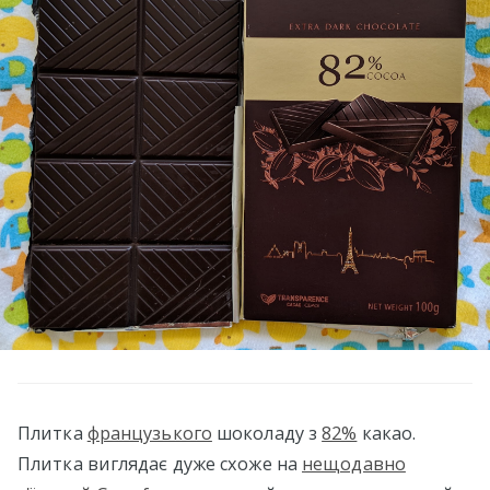
Плитка
французького
шоколаду з
82%
какао.
Плитка виглядає дуже схоже на
нещодавно