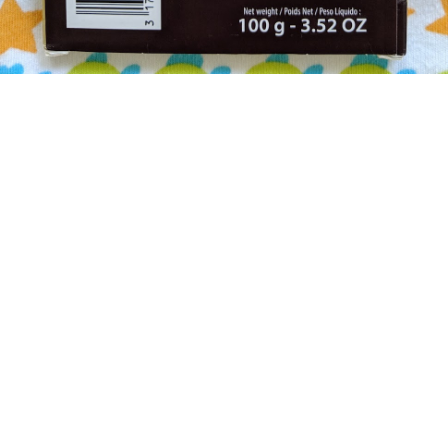
Eugene Platonov
I really eat all this chocolate!
Buy me a chocolate bar 🍫
Subscribe to Only Dark Chocolate
Get the latest posts delivered right to your inbox.