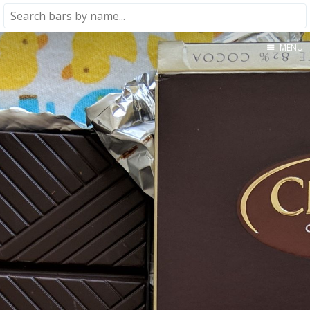
MENU
Home
About
★★★★★
★★★★☆
★★★☆☆
★★☆☆☆
★☆☆☆☆
Meta
Privacy Policy