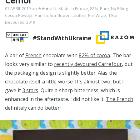
Cémoi
07 APRIL 2019
on
★★★☆☆
,
Made in France
,
82%
,
Pure
,
No Filling
,
Cocoa Powder
,
Vanilla
,
Sunflower
,
Lecithin
,
Foil Wrap
,
1 Bar
Devoured
,
2019
#StandWithUkraine
A bar of
French
chocolate with
82% of cocoa
. The bar
looks very similar to
recently devoured Carrefour
, but
the packaging design is slightly better. Alas the
chocolate itself a little worse. It's almost
two
, but I
gave it
3 stars
. Quite a sharp bitterness, which is
enhanced in the aftertaste. I did not like it.
The French
definitely can do better!