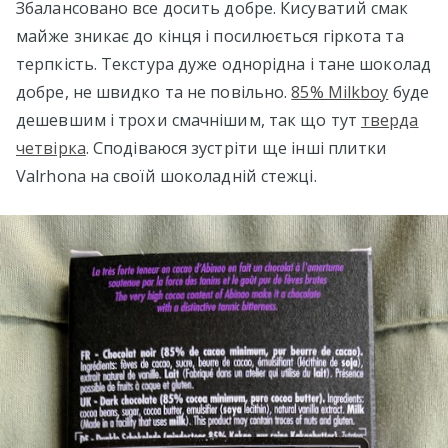
Збалансовано все досить добре. Кисуватий смак
майже зникає до кінця і посилюється гіркота та
терпкість. Текстура дуже однорідна і тане шоколад
добре, не швидко та не повільно.
85% Milkboy
буде
дешевшим і трохи смачнішим, так що тут
тверда
четвірка
. Сподіваюся зустріти ще інші плитки
Valrhona на своїй шоколадній стежці.