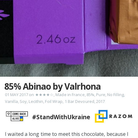
85% Abinao by Valrhona
01 MAY 2017
on
★★★★☆
,
Made in France
,
85%
,
Pure
,
No Filling
,
Vanilla
,
Soy
,
Lecithin
,
Foil Wrap
,
1 Bar Devoured
,
2017
#StandWithUkraine
I waited a long time to meet this chocolate, because I