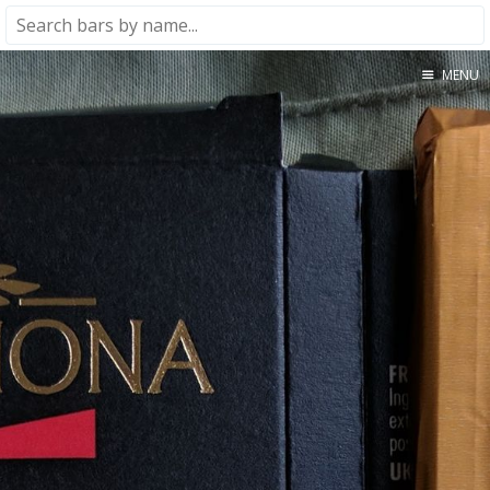
MENU
Home
About
★★★★★
★★★★☆
★★★☆☆
★★☆☆☆
★☆☆☆☆
Meta
Privacy Policy