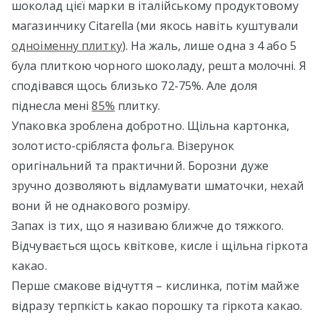
шоколад цієї марки в італійському продуктовому
магазинчику Citarella (ми якось навіть куштували
одноіменну плитку
). На жаль, лише одна з 4 або 5
була плиткою чорного шоколаду, решта молочні. Я
сподівався щось близько 72-75%. Але доля
піднесла мені
85%
плитку.
Упаковка зроблена добротно. Щільна картонка,
золотисто-срібляста фольга. Візерунок
оригінальний та практичний. Борозни дуже
зручно дозволяють відламувати шматочки, нехай
вони й не однакового розміру.
Запах із тих, що я називаю ближче до тяжкого.
Відчувається щось квіткове, кисле і щільна гіркота
какао.
Перше смакове відчуття – кислинка, потім майже
відразу терпкість какао порошку та гіркота какао.