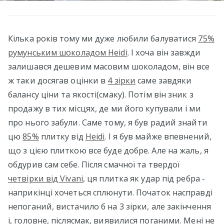
Кілька років тому ми дуже любили балуватися
75%
румунським шоколадом Heidi
. І хоча він завжди
залишався дешевим масовим шоколадом, він все
ж таки досягав оцінки в
4 зірки
саме завдяки
балансу ціни та якості(смаку). Потім він зник з
продажу в тих місцях, де ми його купували і ми
про нього забули. Саме тому, я був радий знайти
цю
85%
плитку від
Heidi
. І я був майже впевнений,
що з цією плиткою все буде добре. Але на жаль, я
обдурив сам себе. Після смачної та твердої
четвірки від Vivani
, ця плитка як удар під ребра -
наприкінці хочеться сплюнути. Початок насправді
непоганий, вистачило б на 3 зірки, але закінчення
і, головне, післясмак, виявилися поганими. Мені не