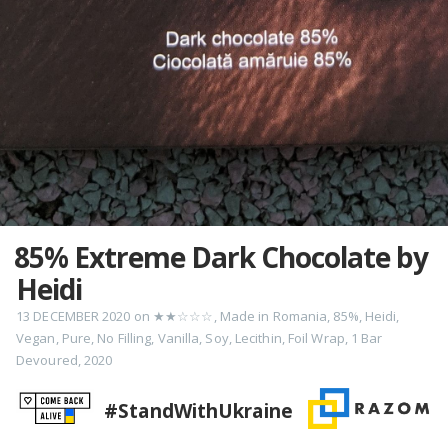
85% Extreme Dark Chocolate by
Heidi
13 DECEMBER 2020
on
★★☆☆☆
,
Made in Romania
,
85%
,
Heidi
,
Vegan
,
Pure
,
No Filling
,
Vanilla
,
Soy
,
Lecithin
,
Foil Wrap
,
1 Bar
Devoured
,
2020
#StandWithUkraine