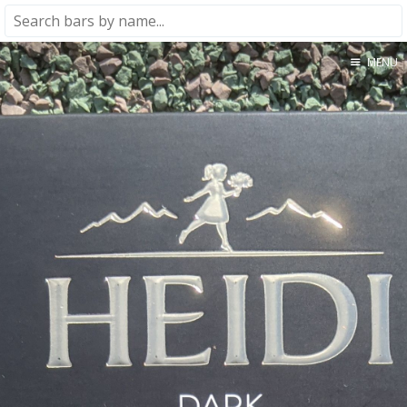
MENU
Home
About
★★★★★
★★★★☆
★★★☆☆
★★☆☆☆
★☆☆☆☆
Meta
Privacy Policy