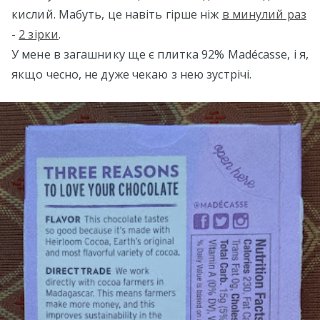
кислий. Мабуть, це навіть гірше ніж
в минулий раз
-
2 зірки
.
У мене в загашнику ще є плитка 92% Madécasse, і я,
якщо чесно, не дуже чекаю з нею зустрічі.