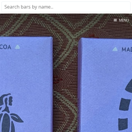
MENU
Home
About
★★★★★
★★★★☆
★★★☆☆
★★☆☆☆
★☆☆☆☆
Meta
Privacy Policy