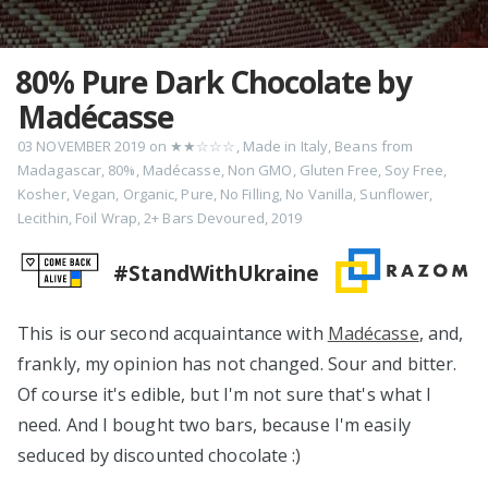
80% Pure Dark Chocolate by
Madécasse
03 NOVEMBER 2019
on
★★☆☆☆
,
Made in Italy
,
Beans from
Madagascar
,
80%
,
Madécasse
,
Non GMO
,
Gluten Free
,
Soy Free
,
Kosher
,
Vegan
,
Organic
,
Pure
,
No Filling
,
No Vanilla
,
Sunflower
,
Lecithin
,
Foil Wrap
,
2+ Bars Devoured
,
2019
#StandWithUkraine
This is our second acquaintance with
Madécasse
, and,
frankly, my opinion has not changed. Sour and bitter.
Of course it's edible, but I'm not sure that's what I
need. And I bought two bars, because I'm easily
seduced by discounted chocolate :)