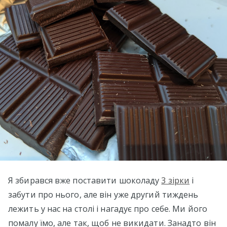
Я збирався вже поставити шоколаду
3 зірки
і
забути про нього, але він уже другий тиждень
лежить у нас на столі і нагадує про себе. Ми його
помалу їмо, але так, щоб не викидати. Занадто він