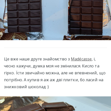
Це вже наше друге знайомство з
Madécasse
, і,
чесно кажучи, думка моя не змінилася. Кисло та
гірко. Їсти звичайно можна, але не впевнений, що
потрібно. А купив я аж аж дві плитки, бо ласий на
знижковий шоколад :)