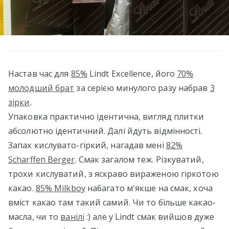
Настав час для
85%
Lindt Excellence, його
70%
молодший брат
за серією минулого разу набрав
3
зірки
.
Упаковка практично ідентична, вигляд плитки
абсолютно ідентичний. Далі йдуть відмінності.
Запах кислувато-гіркий, нагадав мені
82%
Scharffen Berger
. Смак загалом теж. Різкуватий,
трохи кислуватий, з яскраво вираженою гіркотою
какао.
85% Milkboy
набагато м'якше на смак, хоча
вміст какао там такий самий. Чи то більше какао-
масла, чи то
ванілі
:) але у Lindt смак вийшов дуже