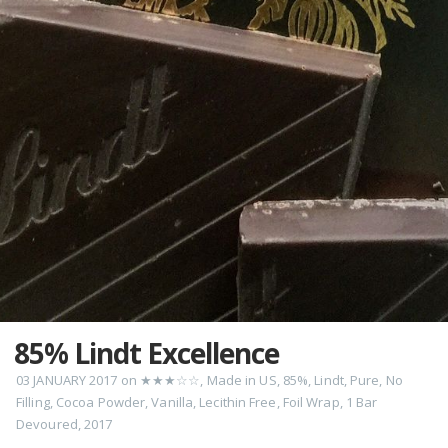
85% Lindt Excellence
03 JANUARY 2017
on
★★★☆☆
,
Made in US
,
85%
,
Lindt
,
Pure
,
No
Filling
,
Cocoa Powder
,
Vanilla
,
Lecithin Free
,
Foil Wrap
,
1 Bar
Devoured
,
2017