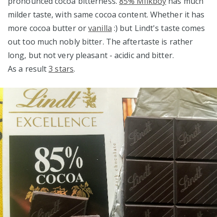
pronounced cocoa bitterness.
85% Milkboy
has much
milder taste, with same cocoa content. Whether it has
more cocoa butter or
vanilla
:) but Lindt's taste comes
out too much nobly bitter. The aftertaste is rather
long, but not very pleasant - acidic and bitter.
As a result
3 stars
.