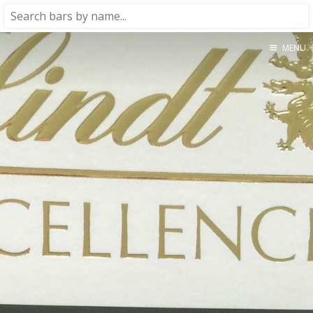
MENU
Home
About
★★★★★
★★★★☆
★★★☆☆
★★☆☆☆
★☆☆☆☆
Meta
Privacy Policy